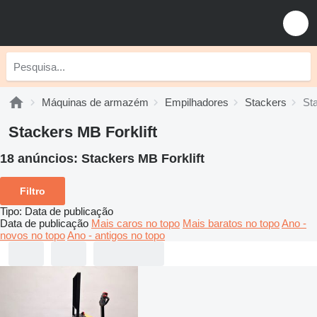
Máquinas de armazém
Empilhadores
Stackers
St
Stackers MB Forklift
18 anúncios:
Stackers MB Forklift
Filtro
Tipo
:
Data de publicação
Data de publicação
Mais caros no topo
Mais baratos no topo
Ano -
novos no topo
Ano - antigos no topo