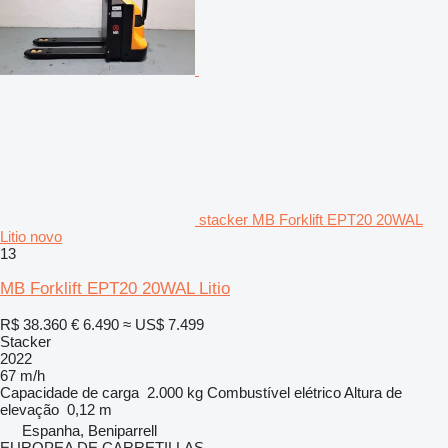
stacker MB Forklift EPT20 20WAL
Litio novo
13
MB Forklift EPT20 20WAL Litio
R$ 38.360
€ 6.490
≈ US$ 7.499
Stacker
2022
67 m/h
Capacidade de carga
2.000 kg
Combustível
elétrico
Altura de
elevação
0,12 m
Espanha, Beniparrell
EUROPEA DE CARRETILLAS