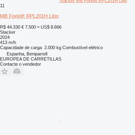
stacker MB Forklift RPL201H Litio
11
MB Forklift RPL201H Litio
R$ 44.330
€ 7.500
≈ US$ 8.666
Stacker
2024
413 m/h
Capacidade de carga
2.000 kg
Combustível
elétrico
Espanha, Beniparrell
EUROPEA DE CARRETILLAS
Contacte o vendedor