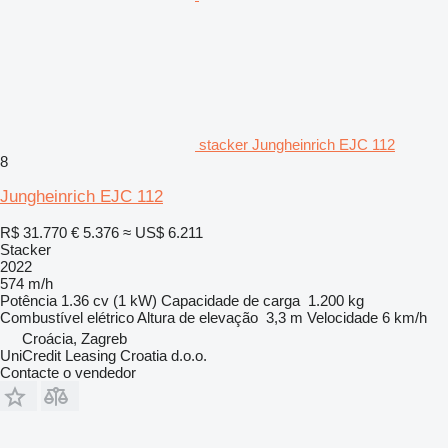
stacker Jungheinrich EJC 112
8
Jungheinrich EJC 112
R$ 31.770
€ 5.376
≈ US$ 6.211
Stacker
2022
574 m/h
Potência
1.36 cv (1 kW)
Capacidade de carga
1.200 kg
Combustível
elétrico
Altura de elevação
3,3 m
Velocidade
6 km/h
Croácia, Zagreb
UniCredit Leasing Croatia d.o.o.
Contacte o vendedor