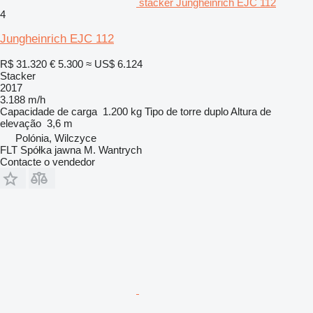
stacker Jungheinrich EJC 112
4
Jungheinrich EJC 112
R$ 31.320
€ 5.300
≈ US$ 6.124
Stacker
2017
3.188 m/h
Capacidade de carga
1.200 kg
Tipo de torre
duplo
Altura de
elevação
3,6 m
Polónia, Wilczyce
FLT Spółka jawna M. Wantrych
Contacte o vendedor