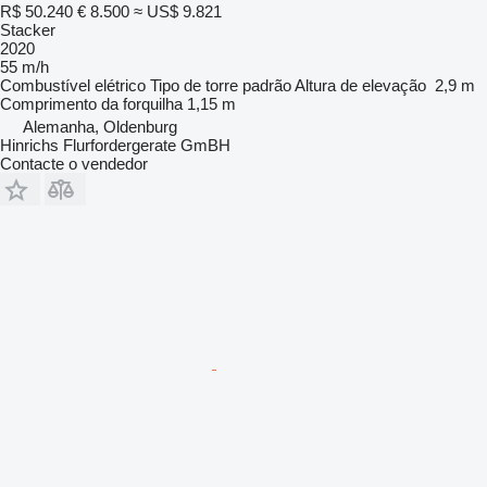
R$ 50.240
€ 8.500
≈ US$ 9.821
Stacker
2020
55 m/h
Combustível
elétrico
Tipo de torre
padrão
Altura de elevação
2,9 m
Comprimento da forquilha
1,15 m
Alemanha, Oldenburg
Hinrichs Flurfordergerate GmBH
Contacte o vendedor