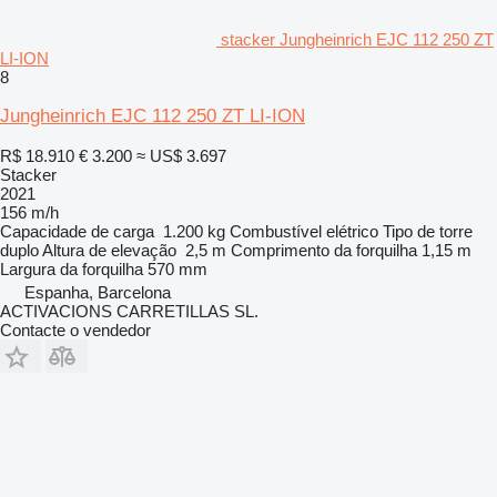
stacker Jungheinrich EJC 112 250 ZT
LI-ION
8
Jungheinrich EJC 112 250 ZT LI-ION
R$ 18.910
€ 3.200
≈ US$ 3.697
Stacker
2021
156 m/h
Capacidade de carga
1.200 kg
Combustível
elétrico
Tipo de torre
duplo
Altura de elevação
2,5 m
Comprimento da forquilha
1,15 m
Largura da forquilha
570 mm
Espanha, Barcelona
ACTIVACIONS CARRETILLAS SL.
Contacte o vendedor