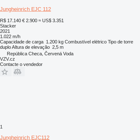
Jungheinrich EJC 112
R$ 17.140
€ 2.900
≈ US$ 3.351
Stacker
2021
1.022 m/h
Capacidade de carga
1.200 kg
Combustível
elétrico
Tipo de torre
duplo
Altura de elevação
2,5 m
República Checa, Červená Voda
VZV.cz
Contacte o vendedor
1
Jungheinrich EJC112