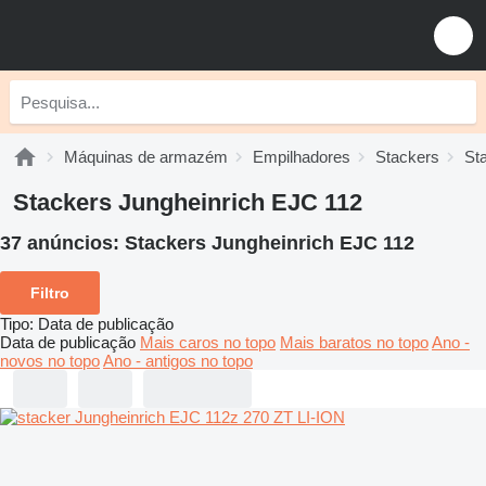
Máquinas de armazém
Empilhadores
Stackers
St
Stackers Jungheinrich EJC 112
37 anúncios:
Stackers Jungheinrich EJC 112
Filtro
Tipo
:
Data de publicação
Data de publicação
Mais caros no topo
Mais baratos no topo
Ano -
novos no topo
Ano - antigos no topo