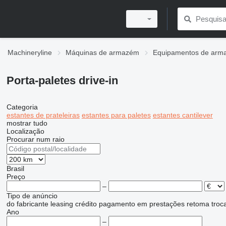
Machineryline
Máquinas de armazém
Equipamentos de arm
Porta-paletes drive-in
Categoria
estantes de prateleiras
estantes para paletes
estantes cantilever
mostrar tudo
Localização
Procurar num raio
Brasil
Preço
–
Tipo de anúncio
do fabricante
leasing
crédito
pagamento em prestações
retoma
troc
Ano
–