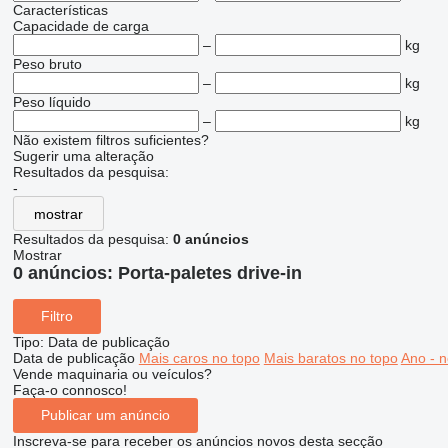
Características
Capacidade de carga
–
kg
Peso bruto
–
kg
Peso líquido
–
kg
Não existem filtros suficientes?
Sugerir uma alteração
Resultados da pesquisa:
-
mostrar
Resultados da pesquisa:
0 anúncios
Mostrar
0 anúncios:
Porta-paletes drive-in
Filtro
Tipo
:
Data de publicação
Data de publicação
Mais caros no topo
Mais baratos no topo
Ano - n
Vende maquinaria ou veículos?
Faça-o connosco!
Publicar um anúncio
Inscreva-se para receber os anúncios novos desta secção