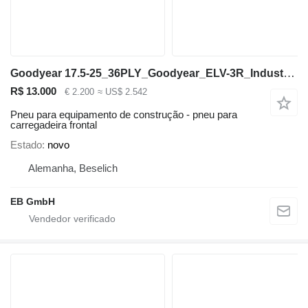
Goodyear 17.5-25_36PLY_Goodyear_ELV-3R_Industrial_Laderreifen_DOT:2018
R$ 13.000
€ 2.200
≈ US$ 2.542
Pneu para equipamento de construção - pneu para
carregadeira frontal
Estado
novo
Alemanha, Beselich
EB GmbH