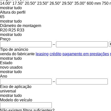
14.00″
17.50″
20.50″
23.50″
26.50″
29.50″
35.00″
600 mm
750
mostrar tudo
Altura do perfil
65
mostrar tudo
Diâmetro de montagem
R20
R25
R33
mostrar tudo
Preço
–
Tipo de anúncio
venda
do fabricante
leasing
crédito
pagamento em prestações
mostrar tudo
Estado
novo
usados
mostrar tudo
Ano
–
Eixo de aplicação
universal
mostrar tudo
Modelo do veículo
Não existem filtros suficientes?