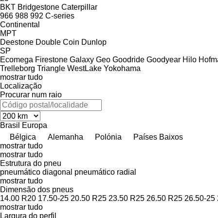
BKT
Bridgestone
Caterpillar
966
988
992
C-series
Continental
MPT
Deestone
Double Coin
Dunlop
SP
Ecomega
Firestone
Galaxy
Geo
Goodride
Goodyear
Hilo
Hofm
Trelleborg
Triangle
WestLake
Yokohama
mostrar tudo
Localização
Procurar num raio
Brasil
Europa
Bélgica
Alemanha
Polónia
Países Baixos
mostrar tudo
mostrar tudo
Estrutura do pneu
pneumático diagonal
pneumático radial
mostrar tudo
Dimensão dos pneus
14.00 R20
17.50-25
20.50 R25
23.50 R25
26.50 R25
26.50-25
mostrar tudo
Largura do perfil