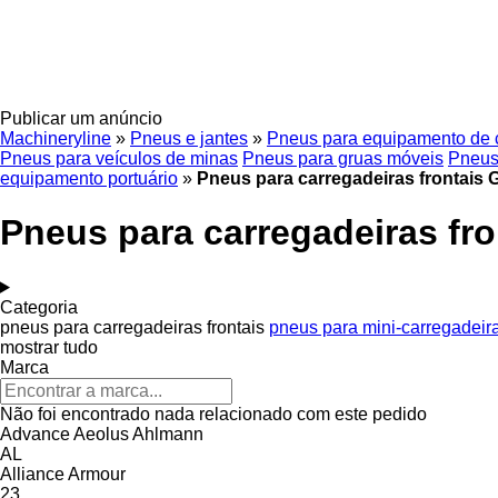
Publicar um anúncio
Machineryline
»
Pneus e jantes
»
Pneus para equipamento de 
Pneus para veículos de minas
Pneus para gruas móveis
Pneus
equipamento portuário
»
Pneus para carregadeiras frontais
Pneus para carregadeiras fr
Categoria
pneus para carregadeiras frontais
pneus para mini-carregadeir
mostrar tudo
Marca
Não foi encontrado nada relacionado com este pedido
Advance
Aeolus
Ahlmann
AL
Alliance
Armour
23