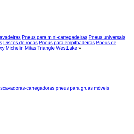
avadeiras
Pneus para mini-carregadeiras
Pneus universais
s
Discos de rodas
Pneus para empilhadeiras
Pneus de
xy
Michelin
Mitas
Triangle
WestLake
»
escavadoras-carregadoras
pneus para gruas móveis