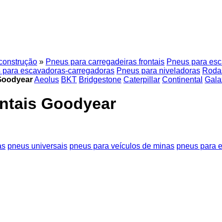
construção
»
Pneus para carregadeiras frontais
Pneus para esc
 para escavadoras-carregadoras
Pneus para niveladoras
Roda
 Goodyear
Aeolus
BKT
Bridgestone
Caterpillar
Continental
Gala
ontais Goodyear
as
pneus universais
pneus para veículos de minas
pneus para 