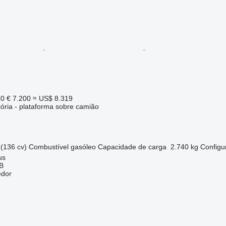
50
€ 7.200
≈ US$ 8.319
tória - plataforma sobre camião
(136 cv)
Combustível
gasóleo
Capacidade de carga
2.740 kg
Configu
us
AB
edor