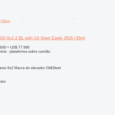
 (35m)
0 6x2-2 BL with Oil Steel Eagle 3526 (35m)
.500
≈ US$ 77.990
tória - plataforma sobre camião
eixo
6x2
Marca do elevador
Oil&Steel
edor