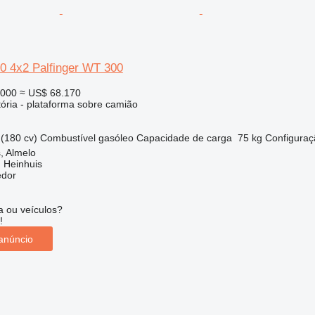
 4x2 Palfinger WT 300
.000
≈ US$ 68.170
tória - plataforma sobre camião
(180 cv)
Combustível
gasóleo
Capacidade de carga
75 kg
Configuraç
, Almelo
 Heinhuis
edor
 ou veículos?
!
anúncio