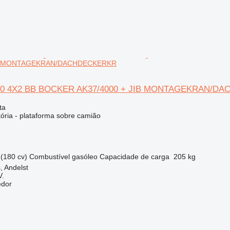
IB MONTAGEKRAN/DACHDECKERKR
90 4X2 BB BOCKER AK37/4000 + JIB MONTAGEKRAN/D
ta
tória - plataforma sobre camião
(180 cv)
Combustível
gasóleo
Capacidade de carga
205 kg
, Andelst
V.
edor