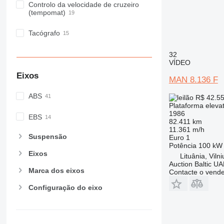
Controlo da velocidade de cruzeiro
(tempomat)
Tacógrafo
32
VÍDEO
Eixos
MAN 8.136 F
ABS
R$ 42.5
Plataforma eleva
1986
EBS
82.411 km
11.361 m/h
Suspensão
Euro 1
Potência
100 kW 
Eixos
Lituânia, Vilni
Auction Baltic U
Marca dos eixos
Contacte o vend
Configuração do eixo