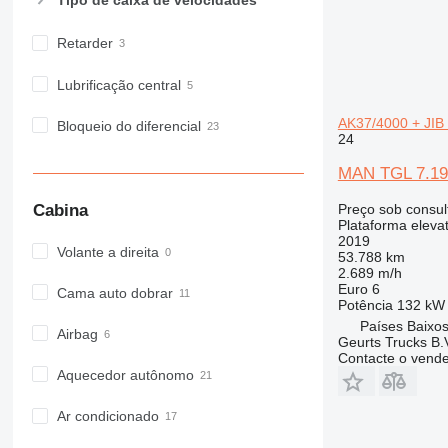
Retarder
Lubrificação central
AK37/4000 + J
Bloqueio do diferencial
24
MAN TGL 7.1
Preço sob consul
Cabina
Plataforma eleva
2019
Volante a direita
53.788 km
2.689 m/h
Euro 6
Cama auto dobrar
Potência
132 kW 
Países Baixos
Airbag
Geurts Trucks B.
Contacte o vend
Aquecedor autônomo
Ar condicionado