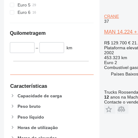
Euro 5
Euro 6
CRANE
37
MAN 14.224 
Quilometragem
R$ 129.700
€ 21
–
km
Plataforma eleva
2002
453.323 km
Euro 2
Combustível
gas
Países Baixo
Características
Trucks Roosendaa
Capacidade de carga
12
anos na Machi
Contacte o vend
Peso bruto
Peso líquido
Horas de utilização
Marca do elevador