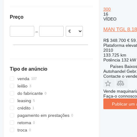
Países Baixos
1230
300
Polónia
1250
16
Preço
Alemanha
VÍDEO
1350
Hungria
1930
MAN TGL 8.180
–
Roménia
1932
R$ 348.700
€ 59
Bélgica
2030
Plataforma eleva
Lituânia
2032
2010
133.725 km
Estónia
2033
Potência
132 kW 
mostrar tudo
2630
Países Baixos
Tipo de anúncio
Autohandel Gebr.
2646
Contacte o vend
venda
3246
leilão
3369
Vende maquinaria
do fabricante
3394
Faça-o connosco
leasing
4069
Publicar um 
crédito
4394
pagamento em prestações
DSP
retoma
E-series
troca
Liftlux