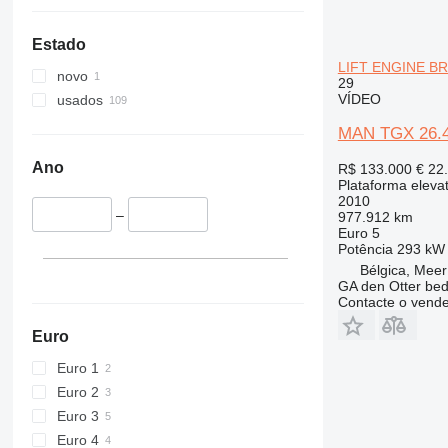
Pecolift
R-series
Estado
Toucan
LIFT ENGINE B
novo
29
VÍDEO
usados
MAN TGX 26.
Ano
R$ 133.000
€ 22
Plataforma eleva
2010
–
977.912 km
Euro 5
Potência
293 kW 
Bélgica, Meer
GA den Otter bedr
Contacte o vend
Euro
Euro 1
Euro 2
Euro 3
Euro 4