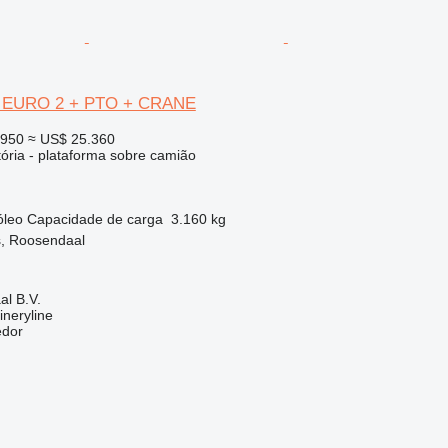
+ EURO 2 + PTO + CRANE
.950
≈ US$ 25.360
tória - plataforma sobre camião
óleo
Capacidade de carga
3.160 kg
s, Roosendaal
l B.V.
neryline
edor