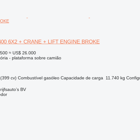
ROKE
400 6X2 + CRANE + LIFT ENGINE BROKE
.500
≈ US$ 26.000
tória - plataforma sobre camião
(399 cv)
Combustível
gasóleo
Capacidade de carga
11.740 kg
Config
ijfsauto’s BV
edor