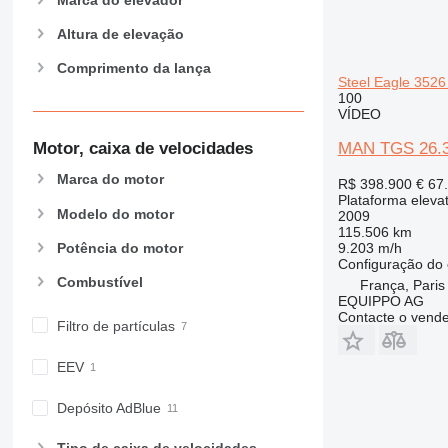
Altura de elevação
Comprimento da lança
Steel Eagle 3526
100
VÍDEO
Motor, caixa de velocidades
MAN TGS 26.32
Marca do motor
R$ 398.900
€ 67
Plataforma eleva
Modelo do motor
2009
115.506 km
Potência do motor
9.203 m/h
Configuração do 
Combustível
França, Paris
EQUIPPO AG
Contacte o vend
Filtro de partículas
EEV
Depósito AdBlue
Tipo de caixa de velocidades