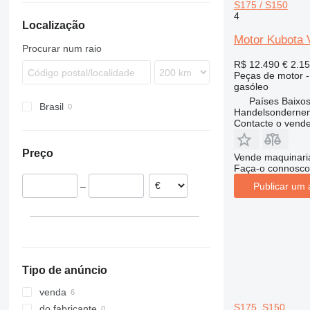
S175 / S150
430
5CX
310S K
LB
970
4
Localização
432
110
410
NH
Motor Kubota 
434
411
724
Procurar num raio
438
926
R$ 12.490
€ 2.1
444
930
Peças de motor -
gasóleo
C-series
G-Series
Países Baixos
Brasil
D series
TM
Handelsonderne
Contacte o vend
Preço
Vende maquinaria
Faça-o connosco
Publicar um 
–
Tipo de anúncio
venda
S175, S150
do fabricante