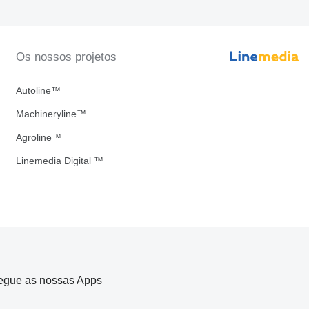
Os nossos projetos
Autoline™
Machineryline™
Agroline™
Linemedia Digital ™
egue as nossas Apps