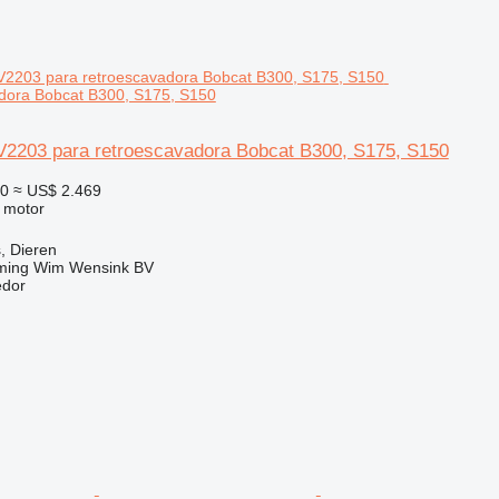
adora Bobcat B300, S175, S150
V2203 para retroescavadora Bobcat B300, S175, S150
50
≈ US$ 2.469
 motor
, Dieren
ming Wim Wensink BV
edor