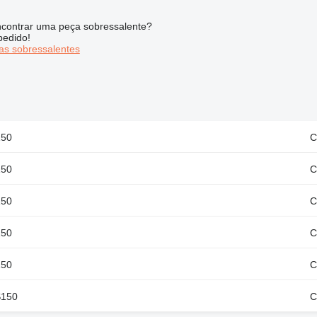
contrar uma peça sobressalente?
pedido!
s sobressalentes
150
C
150
C
150
C
150
C
150
C
S150
C