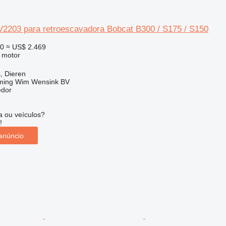
V2203 para retroescavadora Bobcat B300 / S175 / S150
50
≈ US$ 2.469
 motor
, Dieren
ming Wim Wensink BV
edor
 ou veículos?
!
anúncio