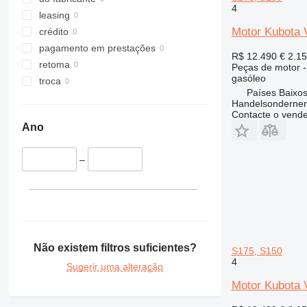
4
leasing
Motor Kubota 
crédito
pagamento em prestações
R$ 12.490
€ 2.1
retoma
Peças de motor -
gasóleo
troca
Países Baixos
Handelsonderne
Contacte o vend
Ano
–
Não existem filtros suficientes?
S175, S150
4
Sugerir uma alteração
Motor Kubota 