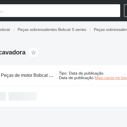
Bobcat
Peças sobressalentes Bobcat S series
Peças sobressale
scavadora
Tipo
:
Data de publicação
:
Peças de motor Bobcat S150 para retroescavadora
Data de publicação
Mais caros no to