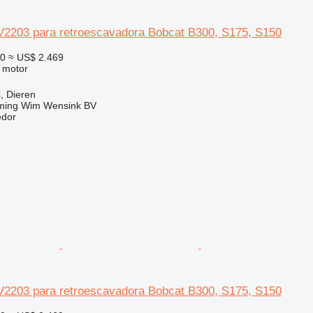
V2203 para retroescavadora Bobcat B300, S175, S150
50
≈ US$ 2.469
 motor
, Dieren
ming Wim Wensink BV
edor
V2203 para retroescavadora Bobcat B300, S175, S150