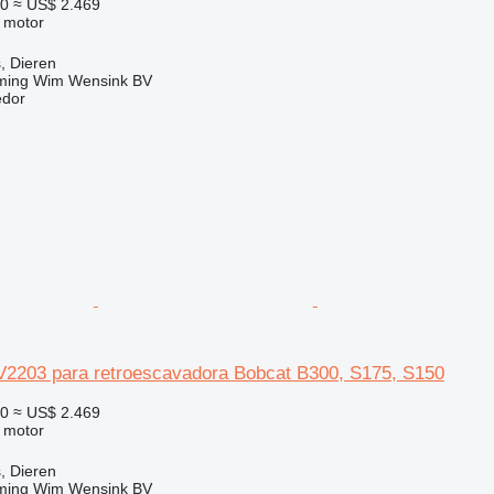
50
≈ US$ 2.469
 motor
, Dieren
ming Wim Wensink BV
edor
V2203 para retroescavadora Bobcat B300, S175, S150
50
≈ US$ 2.469
 motor
, Dieren
ming Wim Wensink BV