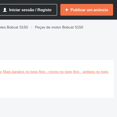
Iniciar sessão / Registo
Publicar um anúncio
ntes Bobcat S150
Peças de motor Bobcat S150
po
Mais baratos no topo
Ano - novos no topo
Ano - antigos no topo