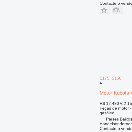
Contacte o vend
S175, S150
4
Motor Kubota 
R$ 12.490
€ 2.1
Peças de motor -
gasóleo
Países Baixos
Handelsonderne
Contacte o vend