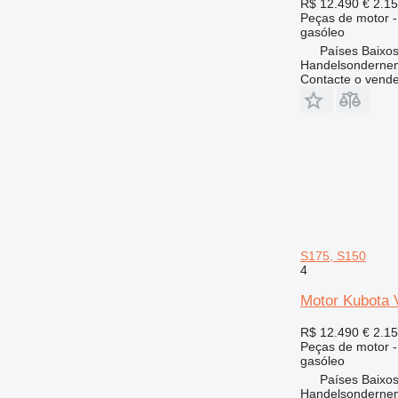
R$ 12.490
€ 2.1
Peças de motor -
gasóleo
Países Baixos
Handelsonderne
Contacte o vend
S175, S150
4
Motor Kubota 
R$ 12.490
€ 2.1
Peças de motor -
gasóleo
Países Baixos
Handelsonderne