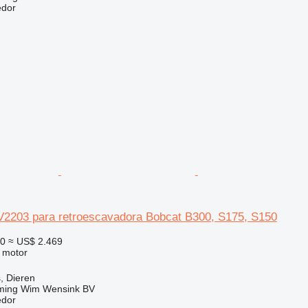
edor
V2203 para retroescavadora Bobcat B300, S175, S150
50
≈ US$ 2.469
 motor
, Dieren
ming Wim Wensink BV
edor