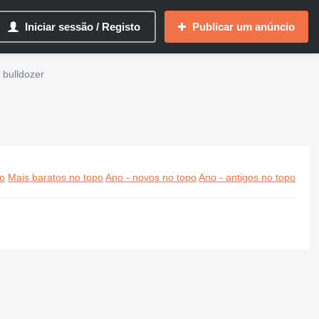
Iniciar sessão / Registo
Publicar um anúncio
 bulldozer
po
Mais baratos no topo
Ano - novos no topo
Ano - antigos no topo