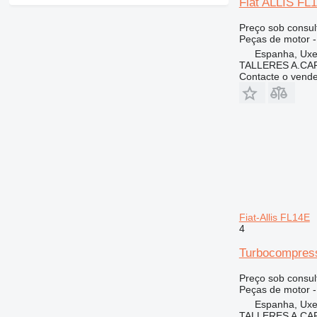
Fiat ALLIS FL
Preço sob consul
Peças de motor -
Espanha, Ux
TALLERES A.CAP
Contacte o vend
Fiat-Allis FL14E
4
Turbocompress
Preço sob consul
Peças de motor 
Espanha, Ux
TALLERES A.CAP