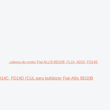
cabeça do motor Fiat ALLIS BD10B, FL10, AD10, FD145,
14C, FD14D (CUL para bulldozer Fiat-Allis BD10B