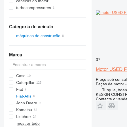
cabeças do motor
turbocompressores
Categoria de veículo
máquinas de construção
equipamentos de terraplenagem
construção carregadoras
bulldozeres
Marca
carregadeira de rodas
37
Motor USED F
Case
Preço sob consul
Caterpillar
1650
Peças de motor -
Fiat
320
C-series
BF
TD
Turquia, Ada
KESKIN CONST
Fiat-Allis
322
Contacte o vend
John Deere
325
FD
FD
TD
Komatsu
345
FL
FL
550
FD 14
Liebherr
920
850
D series
FL 10
mostrar tudo
926
GD
LR
D-series
SD
FL 14