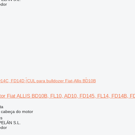
edor
14C, FD14D (CUL para bulldozer Fiat-Allis BD10B
or Fiat ALLIS BD10B, FL10, AD10, FD145, FL14, FD14B, FD
ta
 cabeça do motor
es
ELÁN S.L.
edor