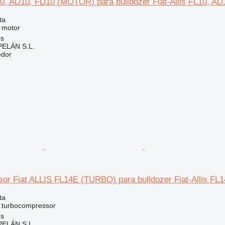
10, AD10, FD10 (MOTOR) para bulldozer Fiat-Allis FL10, A
ta
 motor
es
ELÁN S.L.
edor
or Fiat ALLIS FL14E (TURBO) para bulldozer Fiat-Allis FL
ta
- turbocompressor
es
ELÁN S.L.