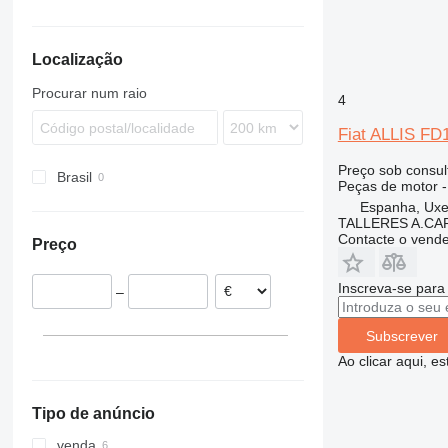
930
PR
950
Localização
953
963
Procurar num raio
4
966
972
Fiat ALLIS FD
988
Preço sob consul
Brasil
C-series
Peças de motor -
D series
Espanha, Ux
TALLERES A.CAP
G-series
Contacte o vend
Preço
Inscreva-se para
–
Subscrever
Ao clicar aqui, e
Tipo de anúncio
venda