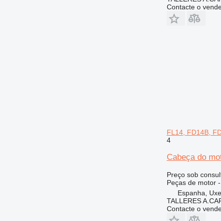
Contacte o vend
FL14, FD14B, FD
4
Cabeça do mot
Preço sob consul
Peças de motor -
Espanha, Ux
TALLERES A.CAP
Contacte o vend