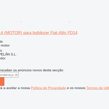
14 (MOTOR) para bulldozer Fiat-Allis FD14
ta
 motor
es
ELÁN S.L.
edor
 receber os anúncios novos desta secção
stá a aceitar a nossa
Política de Privacidade
e os nossos
Termos de Util