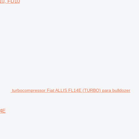
D10, FD10
turbocompressor Fiat ALLIS FL14E (TURBO) para bulldozer
14E