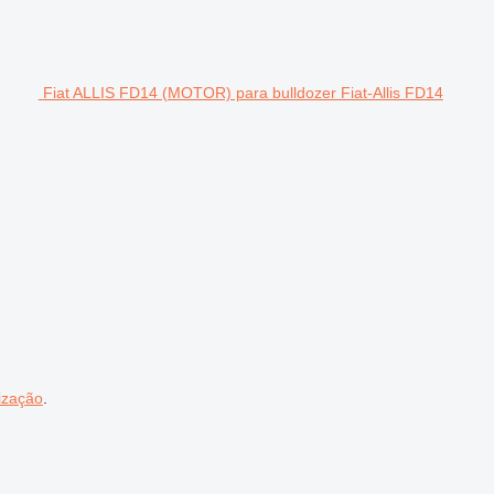
Fiat ALLIS FD14 (MOTOR) para bulldozer Fiat-Allis FD14
ização
.