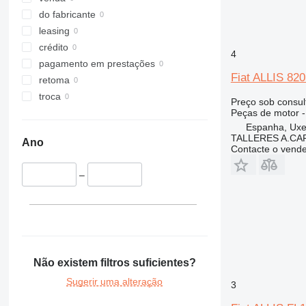
do fabricante
leasing
crédito
4
pagamento em prestações
Fiat ALLIS 820
retoma
troca
Preço sob consul
Peças de motor -
Espanha, Ux
TALLERES A.CAP
Ano
Contacte o vend
–
Não existem filtros suficientes?
Sugerir uma alteração
3