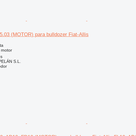
5.03 (MOTOR) para bulldozer Fiat-Allis
ta
 motor
es
ELÁN S.L.
edor