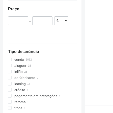
Itália
Emirados Árabes Unidos
Ucrânia
Preço
Áustria
Malásia
África do Sul
Grã-Bretanha
Turquia
Moldávia
–
Lituânia
Japão
Roménia
Arábia Saudita
mostrar tudo
Casaquistão
Tipo de anúncio
venda
aluguer
leilão
do fabricante
leasing
crédito
pagamento em prestações
retoma
troca