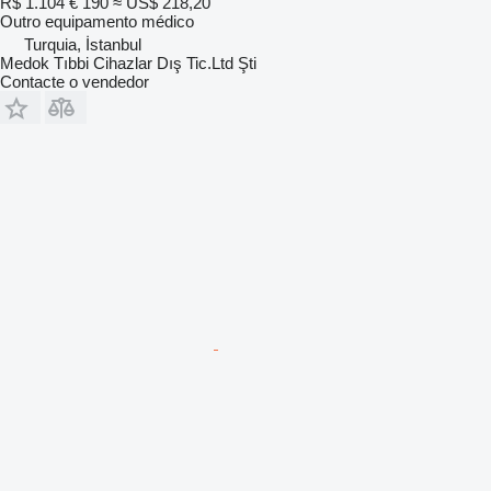
R$ 1.104
€ 190
≈ US$ 218,20
Outro equipamento médico
Turquia, İstanbul
Medok Tıbbi Cihazlar Dış Tic.Ltd Şti
Contacte o vendedor