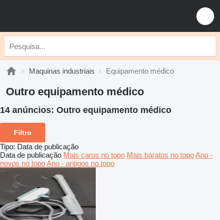
Maquinas industriais
Equipamento médico
Outro equipamento médico
14 anúncios:
Outro equipamento médico
Filtro
Tipo
:
Data de publicação
Data de publicação
Mais caros no topo
Mais baratos no topo
Ano -
novos no topo
Ano - antigos no topo