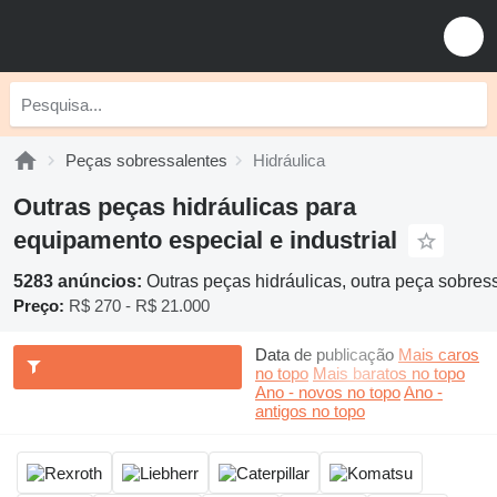
Peças sobressalentes
Hidráulica
Outras peças hidráulicas para
equipamento especial e industrial
5283 anúncios:
Outras peças hidráulicas, outra peça sobress
Preço:
R$ 270 - R$ 21.000
Data de publicação
Mais caros
no topo
Mais baratos no topo
Ano - novos no topo
Ano -
antigos no topo