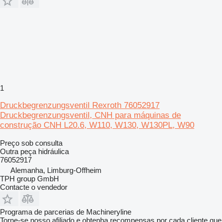
1
Druckbegrenzungsventil Rexroth 76052917
Druckbegrenzungsventil, CNH para máquinas de
construção CNH L20.6, W110, W130, W130PL, W90
Preço sob consulta
Outra peça hidráulica
76052917
Alemanha, Limburg-Offheim
TPH group GmbH
Contacte o vendedor
Programa de parcerias de Machineryline
Torne-se nosso afiliado e obtenha recompensas por cada cliente que