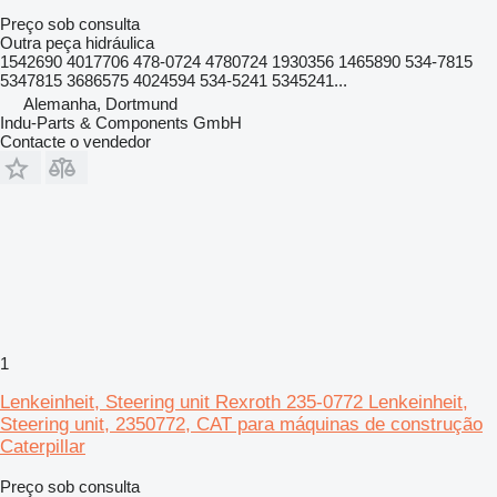
Preço sob consulta
Outra peça hidráulica
1542690 4017706 478-0724 4780724 1930356 1465890 534-7815
5347815 3686575 4024594 534-5241 5345241...
Alemanha, Dortmund
Indu-Parts & Components GmbH
Contacte o vendedor
1
Lenkeinheit, Steering unit Rexroth 235-0772 Lenkeinheit,
Steering unit, 2350772, CAT para máquinas de construção
Caterpillar
Preço sob consulta