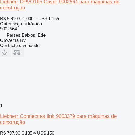
Liebherr DPVO165 Cover 9002564 para máquinas de
construção
R$ 5.910
€ 1.000
≈ US$ 1.155
Outra peça hidráulica
9002564
Países Baixos, Ede
Grovema BV
Contacte o vendedor
1
Liebherr Connecties link 9003379 para máquinas de
construção
R$ 797,90
€ 135
≈ US$ 156