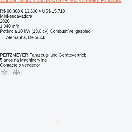
Wacker Neuson MINIBAGGER 803 verstellb. Fahrwerk
R$ 80.380
€ 13.600
≈ US$ 15.710
Mini-escavadora
2020
1.040 m/h
Potência
10 kW (13.6 cv)
Combustível
gasóleo
Alemanha, Delbrück
PEITZMEYER Fahrzeug- und Gerätevertrieb
5
anos na Machineryline
Contacte o vendedor