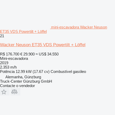
mini-escavadora Wacker Neuson
ET35 VDS Powertilt + Löffel
21
Wacker Neuson ET35 VDS Powertilt + Löffel
R$ 176.700
€ 29.900
≈ US$ 34.550
Mini-escavadora
2019
2.353 m/h
Potência
12.99 kW (17.67 cv)
Combustível
gasóleo
Alemanha, Günzburg
Truck-Center Günzburg GmbH
Contacte o vendedor