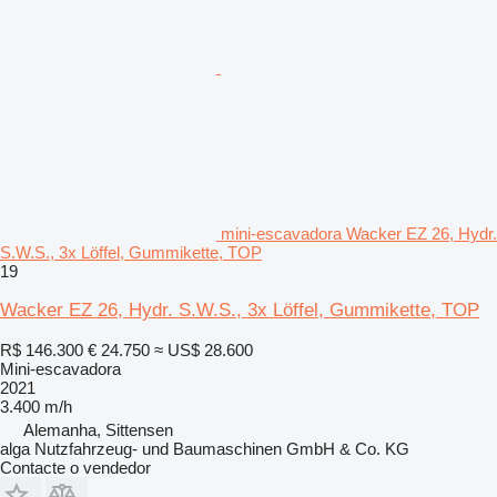
mini-escavadora Wacker EZ 26, Hydr.
S.W.S., 3x Löffel, Gummikette, TOP
19
Wacker EZ 26, Hydr. S.W.S., 3x Löffel, Gummikette, TOP
R$ 146.300
€ 24.750
≈ US$ 28.600
Mini-escavadora
2021
3.400 m/h
Alemanha, Sittensen
alga Nutzfahrzeug- und Baumaschinen GmbH & Co. KG
Contacte o vendedor