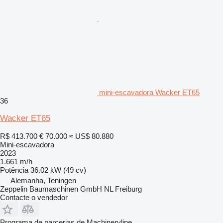
mini-escavadora Wacker ET65
36
Wacker ET65
R$ 413.700
€ 70.000
≈ US$ 80.880
Mini-escavadora
2023
1.661 m/h
Potência
36.02 kW (49 cv)
Alemanha, Teningen
Zeppelin Baumaschinen GmbH NL Freiburg
Contacte o vendedor
Programa de parcerias de Machineryline