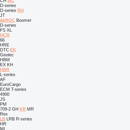
CH
MC
D-series
D-series
RH
JT
AirROC
Boomer
D-series
FS
XL
HCR
66
HRE
DTC
EK
Geotec
HBM
EX
KH
HBR
L-series
AF
EuroCargo
ECM
T-series
4900
JS
PM
709-2
GH
KR
MR
Rex
LB
LRB
R-series
HR
MI