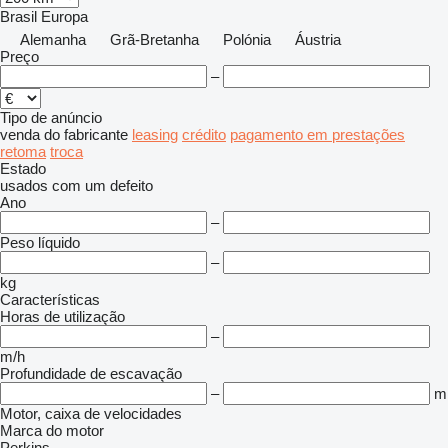
Brasil
Europa
Alemanha
Grã-Bretanha
Polónia
Áustria
Preço
–
Tipo de anúncio
venda
do fabricante
leasing
crédito
pagamento em prestações
retoma
troca
Estado
usados
com um defeito
Ano
–
Peso líquido
–
kg
Características
Horas de utilização
–
m/h
Profundidade de escavação
–
m
Motor, caixa de velocidades
Marca do motor
Perkins