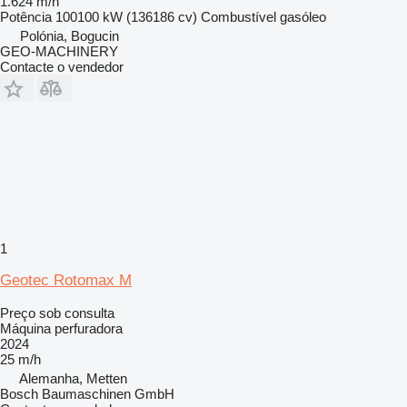
1.624 m/h
Potência
100100 kW (136186 cv)
Combustível
gasóleo
Polónia, Bogucin
GEO-MACHINERY
Contacte o vendedor
1
Geotec Rotomax M
Preço sob consulta
Máquina perfuradora
2024
25 m/h
Alemanha, Metten
Bosch Baumaschinen GmbH