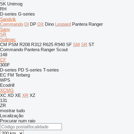
SK
Unimog
RH
D-series
G-series
Sandvik
Commando
DI
DP
DX
Dino
Leopard
Pantera
Ranger
Sany
SR
Soilmec
CM
PSM
R208
R312
R625
R940
SF
SM
SR
ST
Commando
Pantera
Ranger
Scout
148
CF
300F
D-series
PD
S-series
T-series
EC
FM
Terberg
WPS
Ecodrill
XCMG
XC
XD
XE
XR
XZ
131
ZR
mostrar tudo
Localização
Procurar num raio