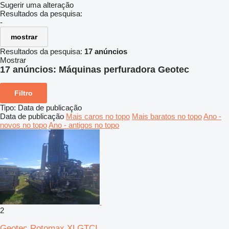
Sugerir uma alteração
Resultados da pesquisa:
-
mostrar
Resultados da pesquisa:
17 anúncios
Mostrar
17 anúncios:
Máquinas perfuradora Geotec
Filtro
Tipo
:
Data de publicação
Data de publicação
Mais caros no topo
Mais baratos no topo
Ano -
novos no topo
Ano - antigos no topo
2
Geotec Rotomax XLGTCI