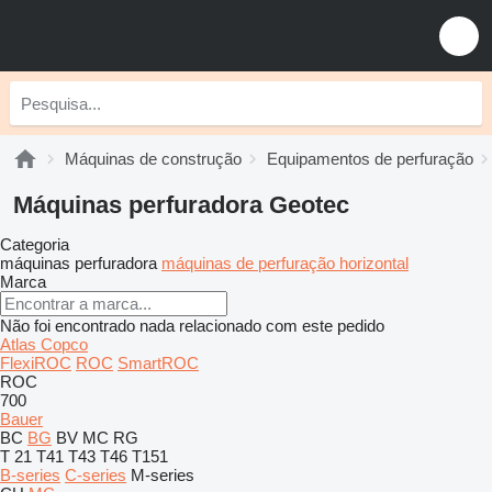
Máquinas de construção
Equipamentos de perfuração
Máquinas perfuradora Geotec
Categoria
máquinas perfuradora
máquinas de perfuração horizontal
Marca
Não foi encontrado nada relacionado com este pedido
Atlas Copco
FlexiROC
ROC
SmartROC
ROC
700
Bauer
BC
BG
BV
MC
RG
T 21
T41
T43
T46
T151
B-series
C-series
M-series