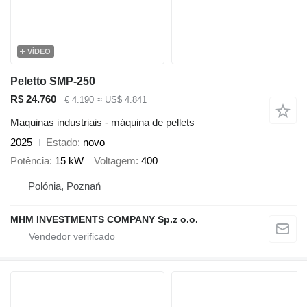
VÍDEO
Peletto SMP-250
R$ 24.760
€ 4.190
≈ US$ 4.841
Maquinas industriais - máquina de pellets
2025
Estado
novo
Potência
15 kW
Voltagem
400
Polónia, Poznań
MHM INVESTMENTS COMPANY Sp.z o.o.