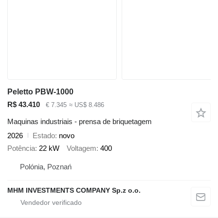
Peletto PBW-1000
R$ 43.410
€ 7.345
≈ US$ 8.486
Maquinas industriais - prensa de briquetagem
2026
Estado
novo
Potência
22 kW
Voltagem
400
Polónia, Poznań
MHM INVESTMENTS COMPANY Sp.z o.o.