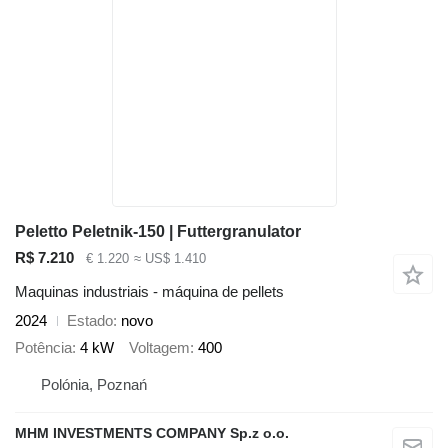
Peletto Peletnik-150 | Futtergranulator
R$ 7.210
€ 1.220
≈ US$ 1.410
Maquinas industriais - máquina de pellets
2024
Estado
novo
Potência
4 kW
Voltagem
400
Polónia, Poznań
MHM INVESTMENTS COMPANY Sp.z o.o.