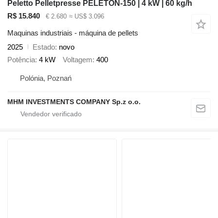
Peletto Pelletpresse PELETON-150 | 4 kW | 60 kg/h
R$ 15.840
€ 2.680
≈ US$ 3.096
Maquinas industriais - máquina de pellets
2025
Estado
novo
Potência
4 kW
Voltagem
400
Polónia, Poznań
MHM INVESTMENTS COMPANY Sp.z o.o.