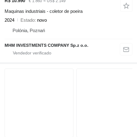
R$ 10.990
€ 1.860
≈ US$ 2.149
Maquinas industriais - coletor de poeira
2024
Estado
novo
Polónia, Poznań
MHM INVESTMENTS COMPANY Sp.z o.o.