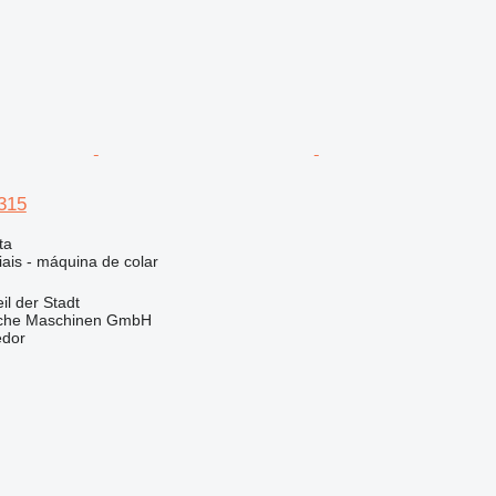
 315
ta
iais - máquina de colar
l der Stadt
sche Maschinen GmbH
edor