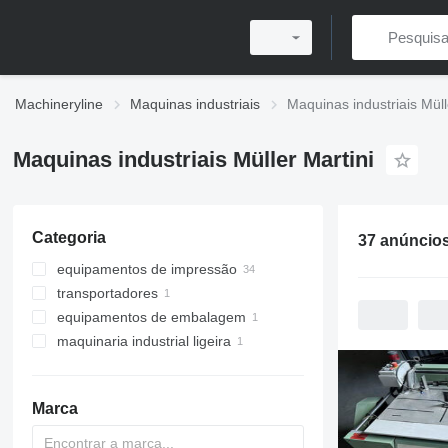
Machineryline
Maquinas industriais
Maquinas industriais Müll
Maquinas industriais Müller Martini
Categoria
37 anúncio
equipamentos de impressão
transportadores
equipamentos de pós-impressões
equipamentos de embalagem
transportadores de curvas
outra maquinaria de impressão
encadernadoras
maquinaria industrial ligeira
embaladoras horizontais
máquinas de coser livros
equipamentos de costura
costureiras de sela
outros equipamentos de costura
máquinas de cortar papel
Marca
máquinas de dobrar