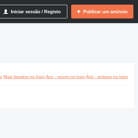
Iniciar sessão / Registo
Publicar um anúncio
po
Mais baratos no topo
Ano - novos no topo
Ano - antigos no topo