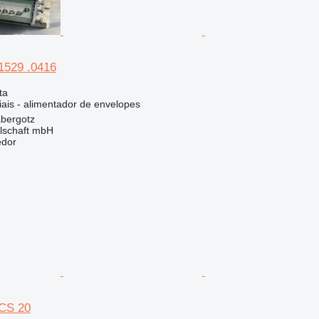
 1529 .0416
ta
iais - alimentador de envelopes
bergotz
llschaft mbH
edor
 CS 20