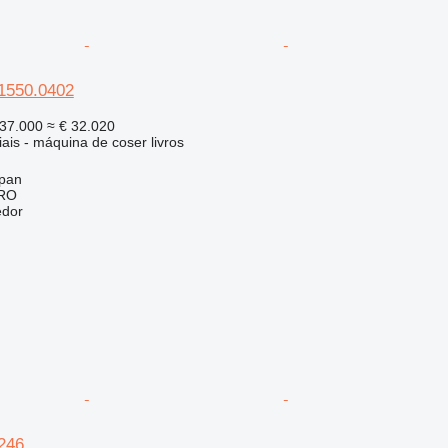
 1550.0402
37.000
≈ € 32.020
ais - máquina de coser livros
pan
RO
edor
 246