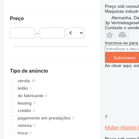
França
México
Preço sob consul
Maquinas industr
Países Baixos
Alemanha, Da
Preço
Bélgica
3p Vertriebsgese
Contacte o vend
–
Inscreva-se para
Subscrever
Ao clicar aqui, e
Tipo de anúncio
venda
leilão
do fabricante
leasing
crédito
7
pagamento em prestações
retoma
Müller Martini
troca
Preço sob consul