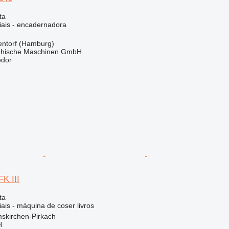
ta
iais - encadernadora
ntorf (Hamburg)
hische Maschinen GmbH
edor
FK III
ta
ais - máquina de coser livros
skirchen-Pirkach
H