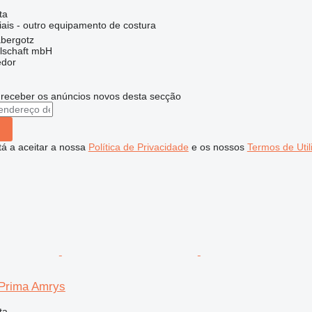
ta
iais - outro equipamento de costura
bergotz
llschaft mbH
edor
 receber os anúncios novos desta secção
stá a aceitar a nossa
Política de Privacidade
e os nossos
Termos de Util
 Prima Amrys
ta