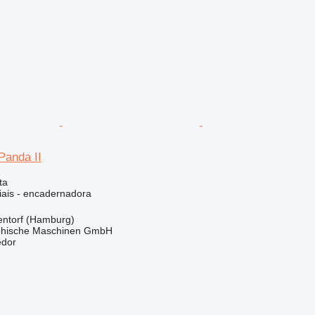
 Panda II
ta
iais - encadernadora
ntorf (Hamburg)
hische Maschinen GmbH
edor