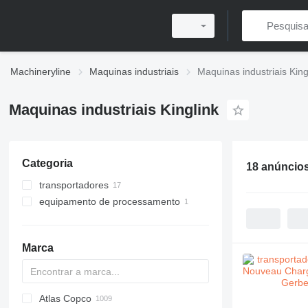
Machineryline
Maquinas industriais
Maquinas industriais King
Maquinas industriais Kinglink
Categoria
18 anúncio
transportadores
equipamento de processamento
transportadores de correias
transportadores de correntes
alimentadores vibratórios
transportadores por gravidade
Marca
Atlas Copco
PDS
APD
AB
Ensis
VZ
AG3