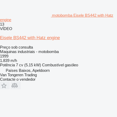
motobomba Eisele BS442 with Hatz
engine
13
VÍDEO
Eisele BS442 with Hatz engine
Preço sob consulta
Maquinas industriais - motobomba
1999
1.839 m/h
Potência
7 cv (5.15 kW)
Combustível
gasóleo
Países Baixos, Apeldoorn
Van Tongeren Trading
Contacte o vendedor