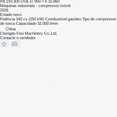
R$ 193.300
US$ 37.900
≈ € 32.860
Maquinas industriais - compressor móvel
2026
Estado
novo
Potência
340 cv (250 kW)
Combustível
gasóleo
Tipo de compressor
de rosca
Capacidade
32.000 l/min
China
Chengdu Fesi Machinery Co.,Ltd.
Contacte o vendedor