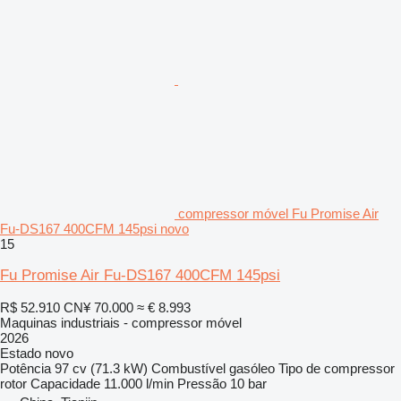
compressor móvel Fu Promise Air
Fu-DS167 400CFM 145psi novo
15
Fu Promise Air Fu-DS167 400CFM 145psi
R$ 52.910
CN¥ 70.000
≈ € 8.993
Maquinas industriais - compressor móvel
2026
Estado
novo
Potência
97 cv (71.3 kW)
Combustível
gasóleo
Tipo de compressor
rotor
Capacidade
11.000 l/min
Pressão
10 bar