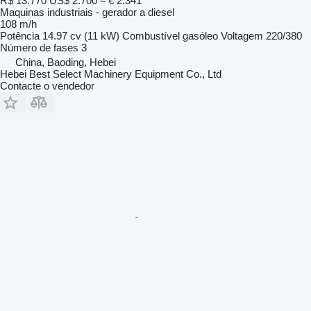
R$ 13.770
US$ 2.700
≈ € 2.341
Maquinas industriais - gerador a diesel
108 m/h
Potência
14.97 cv (11 kW)
Combustível
gasóleo
Voltagem
220/380
Número de fases
3
China, Baoding, Hebei
Hebei Best Select Machinery Equipment Co., Ltd
Contacte o vendedor