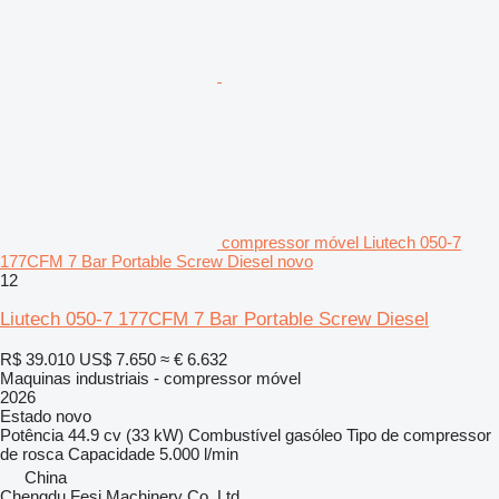
compressor móvel Liutech 050-7
177CFM 7 Bar Portable Screw Diesel novo
12
Liutech 050-7 177CFM 7 Bar Portable Screw Diesel
R$ 39.010
US$ 7.650
≈ € 6.632
Maquinas industriais - compressor móvel
2026
Estado
novo
Potência
44.9 cv (33 kW)
Combustível
gasóleo
Tipo de compressor
de rosca
Capacidade
5.000 l/min
China
Chengdu Fesi Machinery Co.,Ltd.