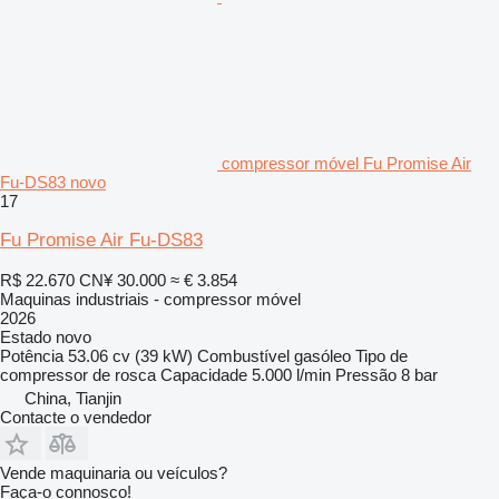
compressor móvel Fu Promise Air
Fu-DS83 novo
17
Fu Promise Air Fu-DS83
R$ 22.670
CN¥ 30.000
≈ € 3.854
Maquinas industriais - compressor móvel
2026
Estado
novo
Potência
53.06 cv (39 kW)
Combustível
gasóleo
Tipo de
compressor
de rosca
Capacidade
5.000 l/min
Pressão
8 bar
China, Tianjin
Contacte o vendedor
Vende maquinaria ou veículos?
Faça-o connosco!