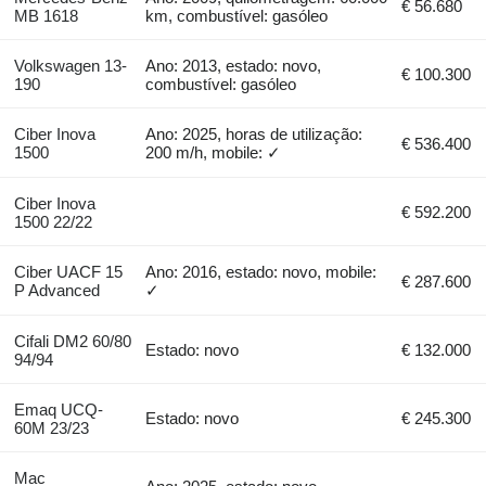
€ 56.680
MB 1618
km, combustível: gasóleo
Volkswagen 13-
Ano: 2013, estado: novo,
€ 100.300
190
combustível: gasóleo
Ciber Inova
Ano: 2025, horas de utilização:
€ 536.400
1500
200 m/h, mobile: ✓
Ciber Inova
€ 592.200
1500 22/22
Ciber UACF 15
Ano: 2016, estado: novo, mobile:
€ 287.600
P Advanced
✓
Cifali DM2 60/80
Estado: novo
€ 132.000
94/94
Emaq UCQ-
Estado: novo
€ 245.300
60M 23/23
Mac