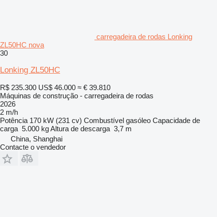
carregadeira de rodas Lonking
ZL50HC nova
30
Lonking ZL50HC
R$ 235.300
US$ 46.000
≈ € 39.810
Máquinas de construção - carregadeira de rodas
2026
2 m/h
Potência
170 kW (231 cv)
Combustível
gasóleo
Capacidade de
carga
5.000 kg
Altura de descarga
3,7 m
China, Shanghai
Contacte o vendedor