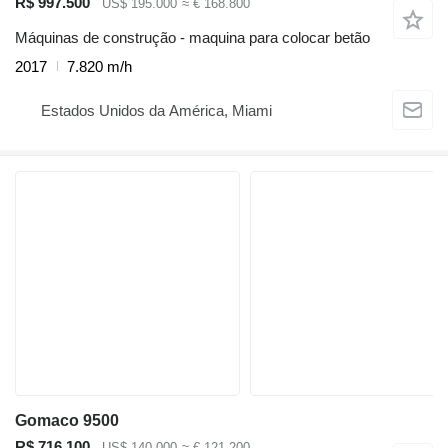
R$ 997.500
US$ 195.000
≈ € 168.800
Máquinas de construção - maquina para colocar betão
2017
7.820 m/h
Estados Unidos da América, Miami
Gomaco 9500
R$ 716.100
US$ 140.000
≈ € 121.200