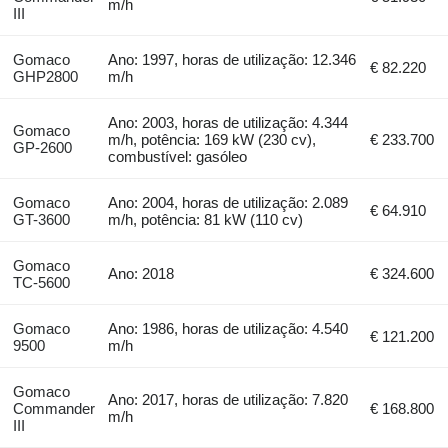
m/h
III
Gomaco
Ano: 1997, horas de utilização: 12.346
€ 82.220
GHP2800
m/h
Ano: 2003, horas de utilização: 4.344
Gomaco
m/h, potência: 169 kW (230 cv),
€ 233.700
GP-2600
combustível: gasóleo
Gomaco
Ano: 2004, horas de utilização: 2.089
€ 64.910
GT-3600
m/h, potência: 81 kW (110 cv)
Gomaco
Ano: 2018
€ 324.600
TC-5600
Gomaco
Ano: 1986, horas de utilização: 4.540
€ 121.200
9500
m/h
Gomaco
Ano: 2017, horas de utilização: 7.820
Commander
€ 168.800
m/h
III