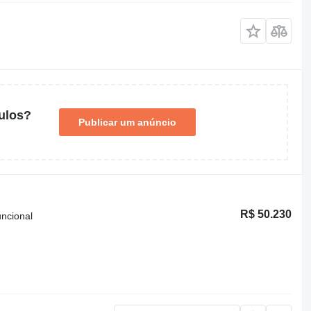
ulos?
Publicar um anúncio
R$ 50.230
uncional