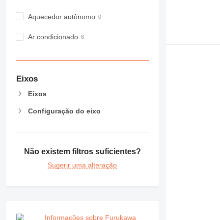
IT
M-series
Aquecedor autônomo
MH
Ar condicionado
NR
PM
RM
Eixos
Eixos
Configuração do eixo
Não existem filtros suficientes?
Sugerir uma alteração
Informações sobre Furukawa