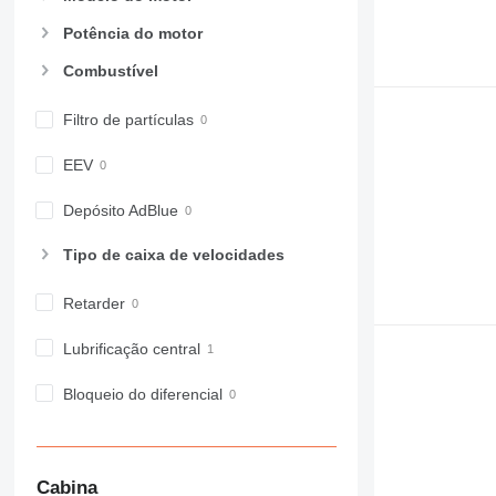
962
Potência do motor
963
Combustível
966
972
Filtro de partículas
973
980
EEV
982
988
Depósito AdBlue
990
Tipo de caixa de velocidades
992
AP
Retarder
C-series
CB
Lubrificação central
CS
Bloqueio do diferencial
D series
E-series
F-series
GC
Cabina