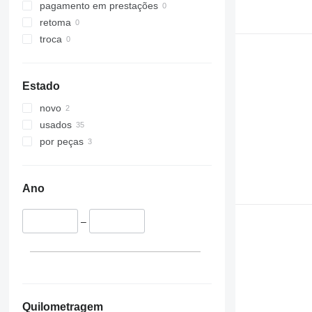
325
JS
pagamento em prestações
326
JZ
retoma
329
NXT
troca
330
S-Series
336
TM
Estado
340
VMT
345
Vibromax
novo
349
usados
350
por peças
365
374
390
Ano
395
416
–
420
424
426
428
430
Quilometragem