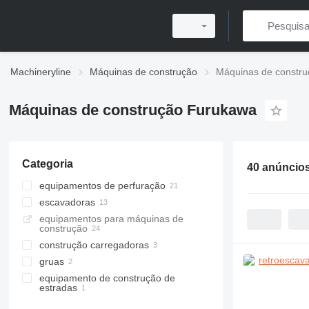
Machineryline
Máquinas de construção
Máquinas de constr
Máquinas de construção Furukawa
Categoria
40 anúncio
equipamentos de perfuração
escavadoras
máquinas perfuradora
equipamentos para máquinas de
máquinas de perfuração horizontal
escavadoras de rastos
construção
escavadoras de rodas
construção carregadoras
retroescavadoras
gruas
carregadeira de rodas
equipamento de construção de
carregadores multifuncionais
mini-gruas
estradas
martelos pneumáticos