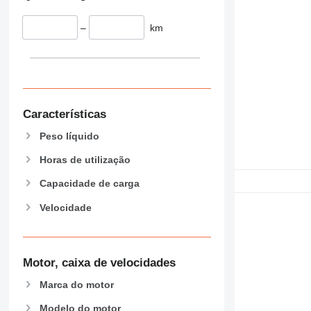
432
434
–
km
444
589
826
906
907
Características
908
Peso líquido
910
914
Horas de utilização
918
Capacidade de carga
924
Velocidade
926
928
930
938
Motor, caixa de velocidades
950
Marca do motor
953
Modelo do motor
955