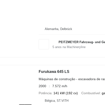
Alemanha, Delbrück
PEITZMEYER Fahrzeug- und Ger
5
anos na Machineryline
Furukawa 645 LS
Máquinas de construção - escavadora de ra
2000
7.572 m/h
Potência
141 kW (192 cv)
Combustível
g
Bélgica, ST.VITH