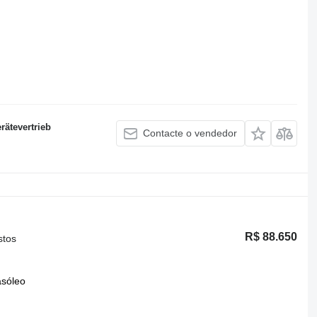
ätevertrieb
Contacte o vendedor
R$ 88.650
stos
asóleo