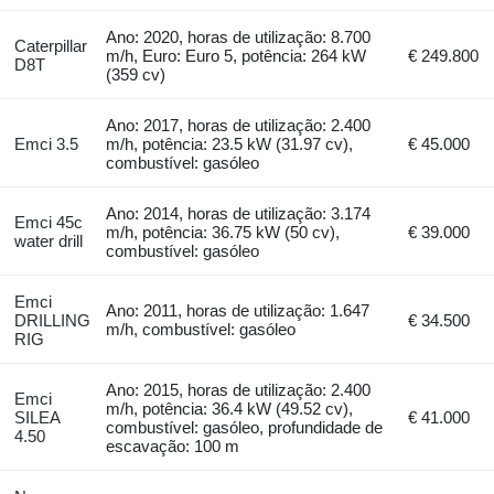
Ano: 2020, horas de utilização: 8.700
Caterpillar
m/h, Euro: Euro 5, potência: 264 kW
€ 249.800
D8T
(359 cv)
Ano: 2017, horas de utilização: 2.400
Emci 3.5
m/h, potência: 23.5 kW (31.97 cv),
€ 45.000
combustível: gasóleo
Ano: 2014, horas de utilização: 3.174
Emci 45c
m/h, potência: 36.75 kW (50 cv),
€ 39.000
water drill
combustível: gasóleo
Emci
Ano: 2011, horas de utilização: 1.647
DRILLING
€ 34.500
m/h, combustível: gasóleo
RIG
Ano: 2015, horas de utilização: 2.400
Emci
m/h, potência: 36.4 kW (49.52 cv),
SILEA
€ 41.000
combustível: gasóleo, profundidade de
4.50
escavação: 100 m