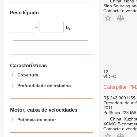
China, Hong 
Sino Sourcing an
Contacte o vend
Peso líquido
–
kg
Características
12
Cobertura
VÍDEO
Profundidade de trabalho
Caterpillar P
R$ 243.000
US$ 
Fresadora de asf
2011
Motor, caixa de velocidades
Potência
223 kW 
China, Xuzho
Potência do motor
XCMG E-commerc
Contacte o vend