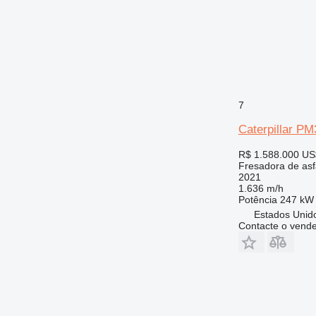
7
Caterpillar P
R$ 1.588.000
US
Fresadora de asf
2021
1.636 m/h
Potência
247 kW 
Estados Unid
Contacte o vend