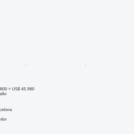
.800
≈ US$ 45.980
alto
celona
edor