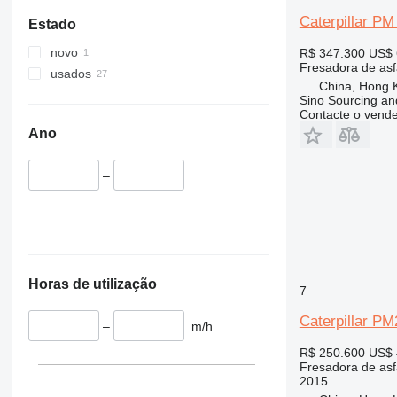
Caterpillar PM
Estado
novo
R$ 347.300
US$ 
Fresadora de asf
usados
China, Hong 
Sino Sourcing an
Contacte o vend
Ano
–
Horas de utilização
7
Caterpillar P
–
m/h
R$ 250.600
US$ 
Fresadora de asf
2015