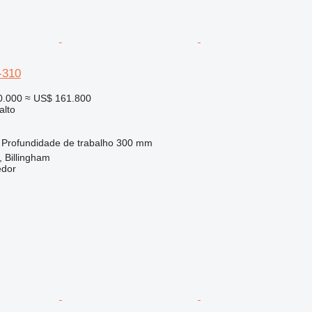
-310
0.000
≈ US$ 161.800
alto
Profundidade de trabalho
300 mm
 Billingham
edor