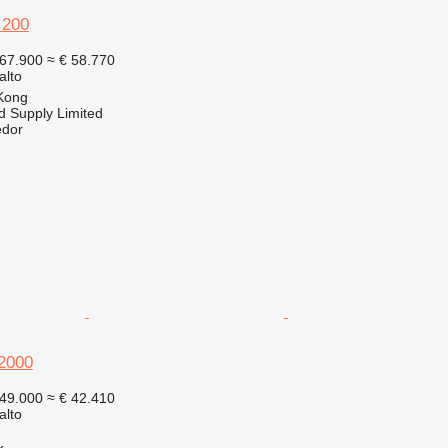
 200
67.900
≈ € 58.770
alto
Kong
d Supply Limited
edor
M2000
49.000
≈ € 42.410
alto