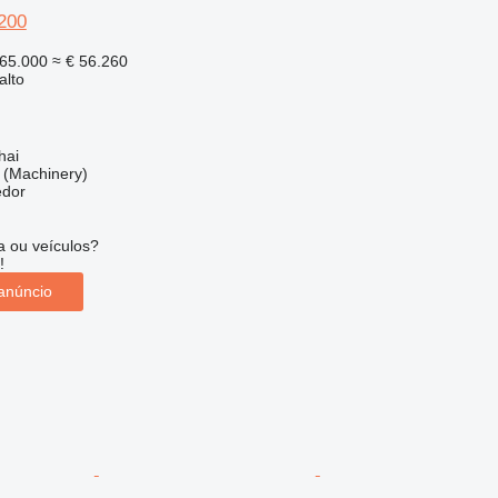
M200
65.000
≈ € 56.260
alto
hai
(Machinery)
edor
 ou veículos?
!
anúncio