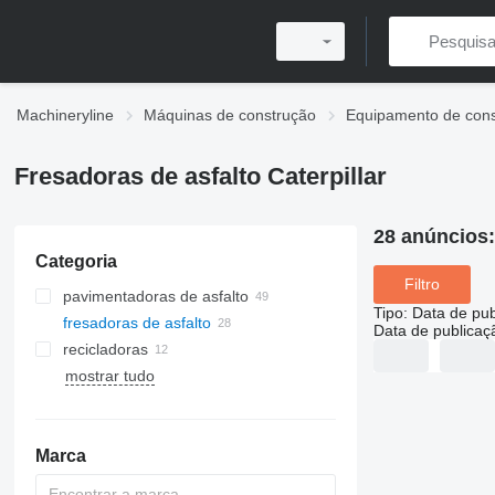
Machineryline
Máquinas de construção
Equipamento de cons
Fresadoras de asfalto Caterpillar
28 anúncios
Categoria
Filtro
pavimentadoras de asfalto
Tipo
:
Data de pub
fresadoras de asfalto
pavimentadoras de rastos
Data de publicaç
recicladoras
pavimentadoras de rodas
mostrar tudo
Marca