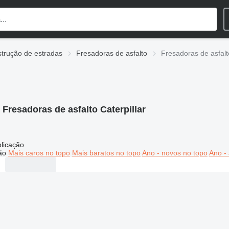
trução de estradas
Fresadoras de asfalto
Fresadoras de asfalto
:
Fresadoras de asfalto Caterpillar
licação
ão
Mais caros no topo
Mais baratos no topo
Ano - novos no topo
Ano - 