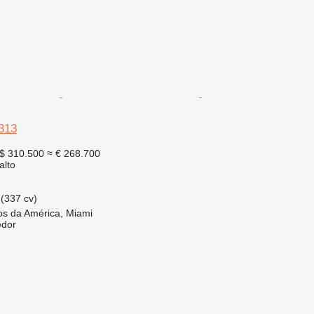
M313
$ 310.500
≈ € 268.700
alto
(337 cv)
os da América, Miami
edor