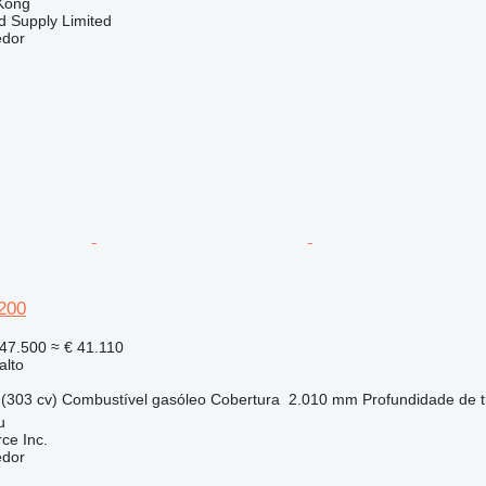
Kong
d Supply Limited
edor
M200
47.500
≈ € 41.110
alto
(303 cv)
Combustível
gasóleo
Cobertura
2.010 mm
Profundidade de t
u
e Inc.
edor