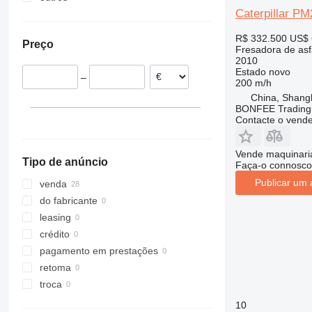
Caterpillar P
Países Baixos
Emirados Árabes Unidos
Ucrânia
Espanha
México
R$ 332.500
US$ 
Preço
Fresadora de asf
2010
Estado
novo
–
200 m/h
China, Shang
BONFEE Trading 
Contacte o vend
Vende maquinaria
Tipo de anúncio
Faça-o connosco
Publicar um 
venda
do fabricante
leasing
crédito
pagamento em prestações
retoma
troca
10