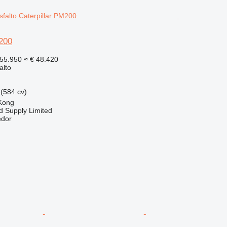
M200
55.950
≈ € 48.420
alto
(584 cv)
Kong
d Supply Limited
edor