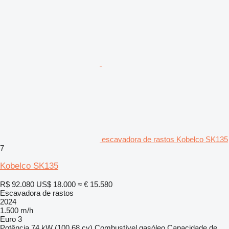
escavadora de rastos Kobelco SK135
7
Kobelco SK135
R$ 92.080
US$ 18.000
≈ € 15.580
Escavadora de rastos
2024
1.500 m/h
Euro 3
Potência
74 kW (100.68 cv)
Combustível
gasóleo
Capacidade de