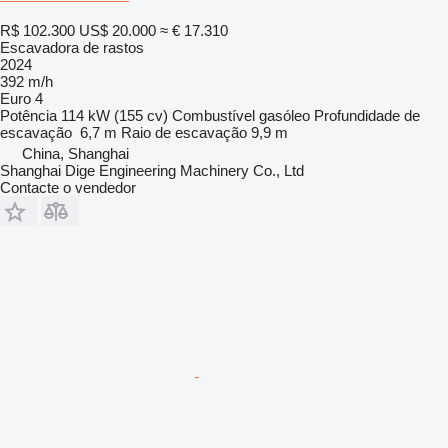
R$ 102.300
US$ 20.000
≈ € 17.310
Escavadora de rastos
2024
392 m/h
Euro 4
Potência
114 kW (155 cv)
Combustível
gasóleo
Profundidade de
escavação
6,7 m
Raio de escavação
9,9 m
China, Shanghai
Shanghai Dige Engineering Machinery Co., Ltd
Contacte o vendedor