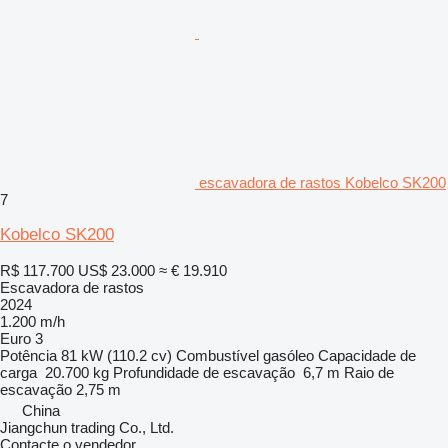
escavadora de rastos Kobelco SK200
7
Kobelco SK200
R$ 117.700
US$ 23.000
≈ € 19.910
Escavadora de rastos
2024
1.200 m/h
Euro 3
Potência
81 kW (110.2 cv)
Combustível
gasóleo
Capacidade de
carga
20.700 kg
Profundidade de escavação
6,7 m
Raio de
escavação
2,75 m
China
Jiangchun trading Co., Ltd.
Contacte o vendedor