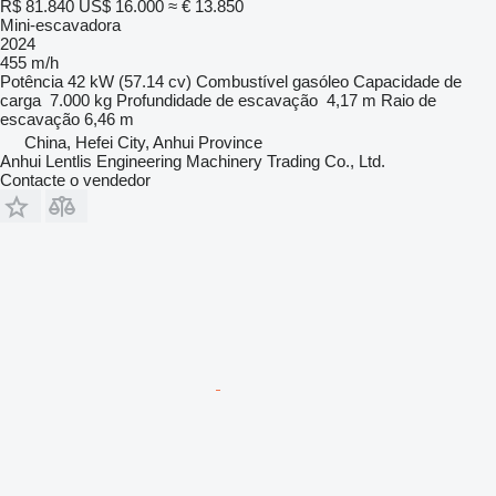
R$ 81.840
US$ 16.000
≈ € 13.850
Mini-escavadora
2024
455 m/h
Potência
42 kW (57.14 cv)
Combustível
gasóleo
Capacidade de
carga
7.000 kg
Profundidade de escavação
4,17 m
Raio de
escavação
6,46 m
China, Hefei City, Anhui Province
Anhui Lentlis Engineering Machinery Trading Co., Ltd.
Contacte o vendedor