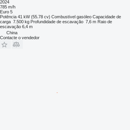
2024
785 m/h
Euro 5
Potência
41 kW (55.78 cv)
Combustível
gasóleo
Capacidade de
carga
7.500 kg
Profundidade de escavação
7,6 m
Raio de
escavação
6,4 m
China
Contacte o vendedor