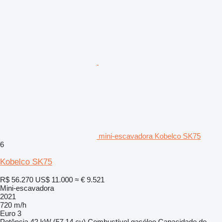
mini-escavadora Kobelco SK75
6
Kobelco SK75
R$ 56.270
US$ 11.000
≈ € 9.521
Mini-escavadora
2021
720 m/h
Euro 3
Potência
42 kW (57.14 cv)
Combustível
gasóleo
Capacidade de