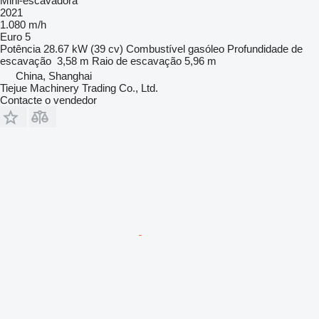
Mini-escavadora
2021
1.080 m/h
Euro 5
Potência
28.67 kW (39 cv)
Combustível
gasóleo
Profundidade de
escavação
3,58 m
Raio de escavação
5,96 m
China, Shanghai
Tiejue Machinery Trading Co., Ltd.
Contacte o vendedor