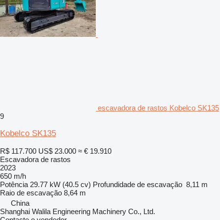
escavadora de rastos Kobelco SK135
9
Kobelco SK135
R$ 117.700
US$ 23.000
≈ € 19.910
Escavadora de rastos
2023
650 m/h
Potência
29.77 kW (40.5 cv)
Profundidade de escavação
8,11 m
Raio de escavação
8,64 m
China
Shanghai Walila Engineering Machinery Co., Ltd.
Contacte o vendedor