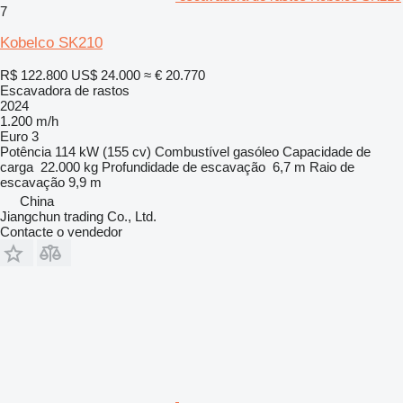
7
Kobelco SK210
R$ 122.800
US$ 24.000
≈ € 20.770
Escavadora de rastos
2024
1.200 m/h
Euro 3
Potência
114 kW (155 cv)
Combustível
gasóleo
Capacidade de
carga
22.000 kg
Profundidade de escavação
6,7 m
Raio de
escavação
9,9 m
China
Jiangchun trading Co., Ltd.
Contacte o vendedor