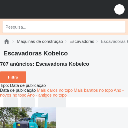
Máquinas de construção
Escavadoras
Escavadoras 
Escavadoras Kobelco
707 anúncios:
Escavadoras Kobelco
Filtro
Tipo
:
Data de publicação
Data de publicação
Mais caros no topo
Mais baratos no topo
Ano -
novos no topo
Ano - antigos no topo