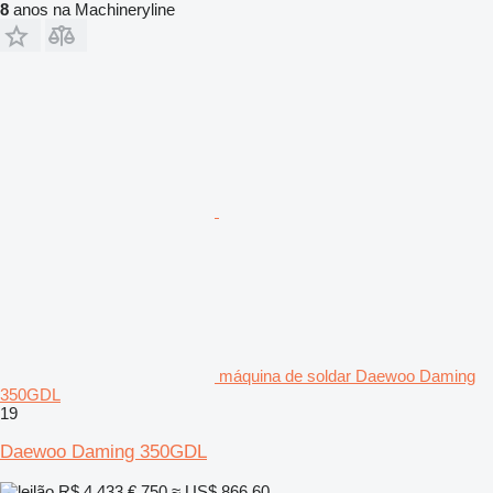
8
anos na Machineryline
máquina de soldar Daewoo Daming
350GDL
19
Daewoo Daming 350GDL
R$ 4.433
€ 750
≈ US$ 866,60