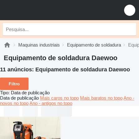
Maquinas industriais
Equipamento de soldadura
Equi
Equipamento de soldadura Daewoo
11 anúncios:
Equipamento de soldadura Daewoo
Filtro
Tipo
:
Data de publicação
Data de publicação
Mais caros no topo
Mais baratos no topo
Ano -
novos no topo
Ano - antigos no topo