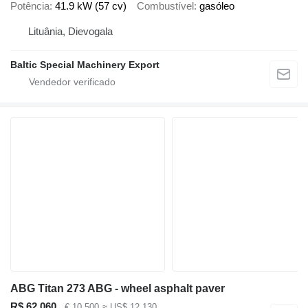
Potência
41.9 kW (57 cv)
Combustível
gasóleo
Lituânia, Dievogala
Baltic Special Machinery Export
ABG Titan 273 ABG - wheel asphalt paver
R$ 62.060
€ 10.500
≈ US$ 12.130