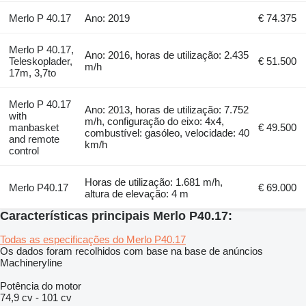
Merlo P 40.17
Ano: 2019
€ 74.375
Merlo P 40.17,
Ano: 2016, horas de utilização: 2.435
Teleskoplader,
€ 51.500
m/h
17m, 3,7to
Merlo P 40.17
Ano: 2013, horas de utilização: 7.752
with
m/h, configuração do eixo: 4x4,
manbasket
€ 49.500
combustível: gasóleo, velocidade: 40
and remote
km/h
control
Horas de utilização: 1.681 m/h,
Merlo P40.17
€ 69.000
altura de elevação: 4 m
Características principais Merlo P40.17:
Todas as especificações do Merlo P40.17
Os dados foram recolhidos com base na base de anúncios
Machineryline
Potência do motor
74,9 cv
-
101 cv