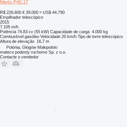
Merlo P40.17
R$ 226.600
€ 39.000
≈ US$ 44.790
Empilhador telescópico
2015
7.105 m/h
Potência
74.83 cv (55 kW)
Capacidade de carga
4.000 kg
Combustível
gasóleo
Velocidade
20 km/h
Tipo de torre
telescópico
Altura de elevação
16,7 m
Polónia, Głogów Małopolski
mateco podesty ruchome Sp. z o.o.
Contacte o vendedor