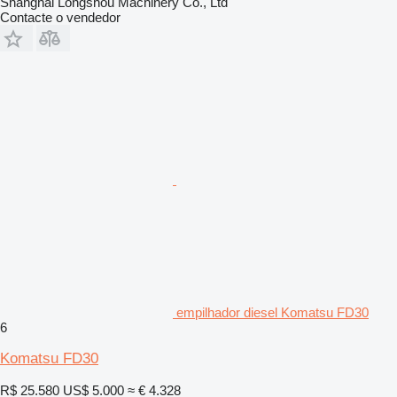
Shanghai Longshou Machinery Co., Ltd
Contacte o vendedor
empilhador diesel Komatsu FD30
6
Komatsu FD30
R$ 25.580
US$ 5.000
≈ € 4.328