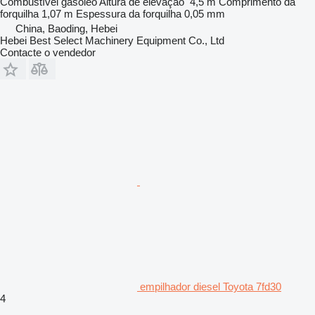
Combustível
gasóleo
Altura de elevação
4,5 m
Comprimento da
forquilha
1,07 m
Espessura da forquilha
0,05 mm
China, Baoding, Hebei
Hebei Best Select Machinery Equipment Co., Ltd
Contacte o vendedor
empilhador diesel Toyota 7fd30
4