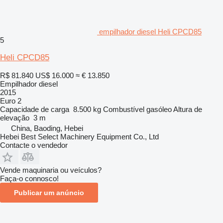
empilhador diesel Heli CPCD85
5
Heli CPCD85
R$ 81.840
US$ 16.000
≈ € 13.850
Empilhador diesel
2015
Euro 2
Capacidade de carga
8.500 kg
Combustível
gasóleo
Altura de
elevação
3 m
China, Baoding, Hebei
Hebei Best Select Machinery Equipment Co., Ltd
Contacte o vendedor
Vende maquinaria ou veículos?
Faça-o connosco!
Publicar um anúncio