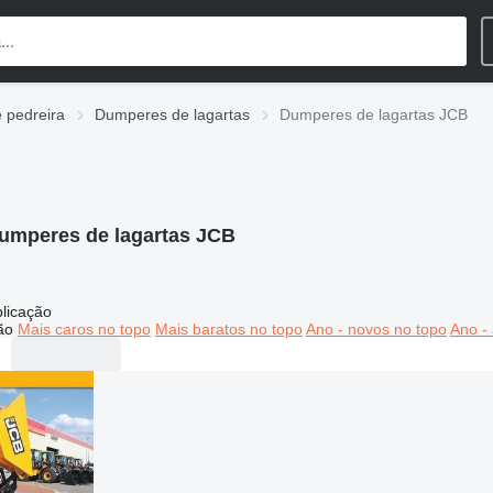
 pedreira
Dumperes de lagartas
Dumperes de lagartas JCB
umperes de lagartas JCB
licação
ão
Mais caros no topo
Mais baratos no topo
Ano - novos no topo
Ano - 