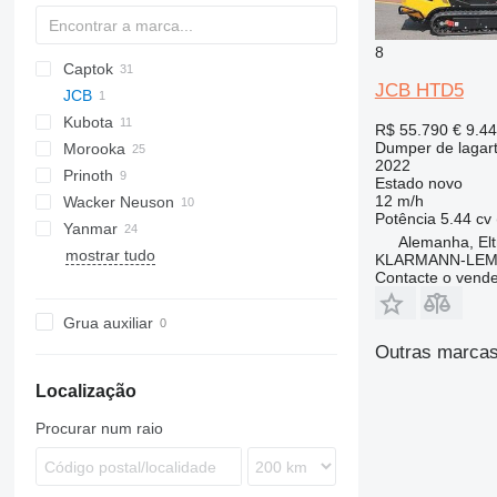
8
Captok
B
C-series
S160
JCB HTD5
JCB
CK
D series
HS
EG
IC
Kubota
HTD
CD
R$ 55.790
€ 9.4
Dumper de lagar
Morooka
KC-series
CH
HTD-5
2022
Prinoth
TC
MST
Estado
novo
12 m/h
Wacker Neuson
Panther
XN
SL
TCR 50
Potência
5.44 cv
Yanmar
T-series
DT
DT
Alemanha, El
mostrar tudo
DW
B-series
KLARMANN-LE
Contacte o vend
C-series
Grua auxiliar
Outras marcas
Localização
Procurar num raio