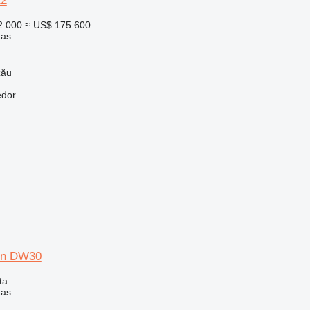
12
2.000
≈ US$ 175.600
tas
zău
edor
on DW30
ta
tas