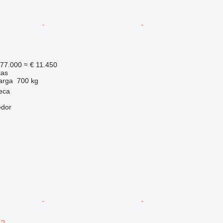
77.000
≈ € 11.450
tas
arga
700 kg
eca
edor