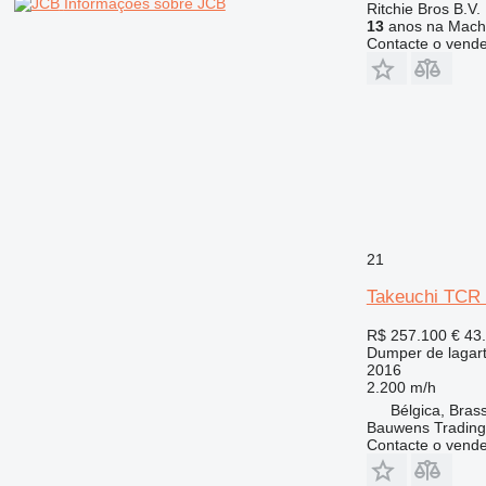
Informações sobre JCB
Ritchie Bros B.V.
13
anos na Machi
Contacte o vend
21
Takeuchi TCR
R$ 257.100
€ 43
Dumper de lagar
2016
2.200 m/h
Bélgica, Bras
Bauwens Trading
Contacte o vend