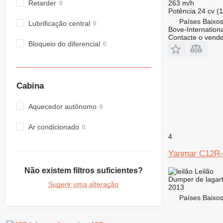
Retarder
263 m/h
Potência
24 cv (
Países Baixos
Lubrificação central
Bove-Internationa
Contacte o vend
Bloqueio do diferencial
Cabina
Aquecedor autônomo
Ar condicionado
4
Yanmar C12R
Não existem filtros suficientes?
Leilão
Dumper de lagar
Sugerir uma alteração
2013
Países Baixo