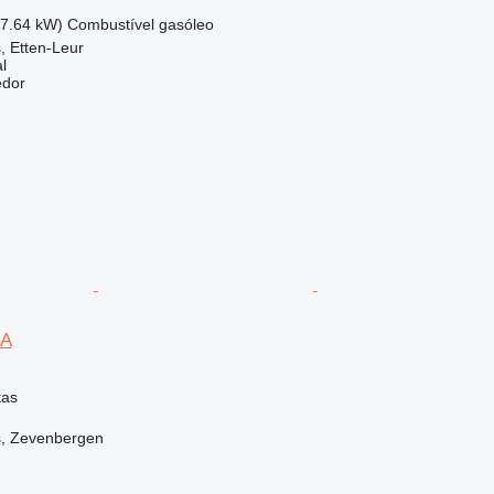
17.64 kW)
Combustível
gasóleo
, Etten-Leur
l
edor
-A
tas
s, Zevenbergen