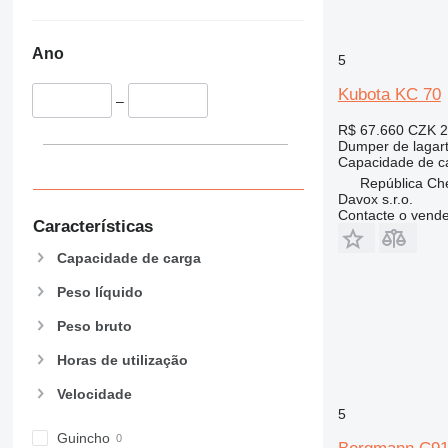
Ano
5
Kubota KC 70
–
R$ 67.660
CZK 2
Dumper de lagar
Capacidade de c
República Ch
Davox s.r.o.
Contacte o vend
Características
Capacidade de carga
Peso líquido
Peso bruto
Horas de utilização
Velocidade
5
Guincho