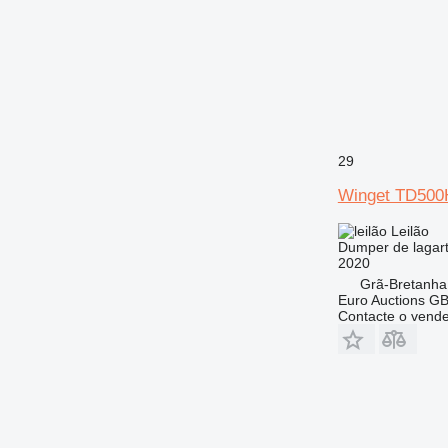
29
Winget TD500
Leilão
Dumper de lagar
2020
Grã-Bretanha
Euro Auctions G
Contacte o vend