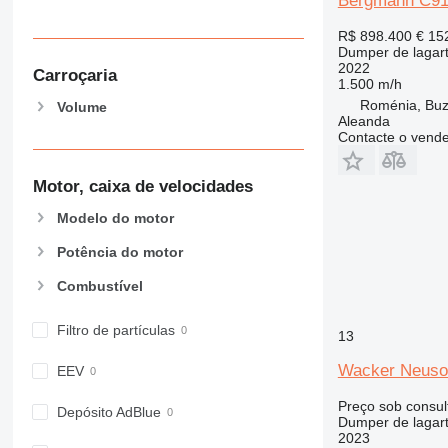
Bergmann C9
R$ 898.400
€ 15
Dumper de lagar
2022
Carroçaria
1.500 m/h
Roménia, Bu
Volume
Aleanda
Contacte o vend
Motor, caixa de velocidades
Modelo do motor
Potência do motor
Combustível
Filtro de partículas
13
Wacker Neus
EEV
Preço sob consul
Depósito AdBlue
Dumper de lagar
2023