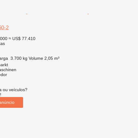
50-2
.000
≈ US$ 77.410
tas
arga
3.700 kg
Volume
2,05 m³
arkt
aschinen
edor
 ou veículos?
!
anúncio