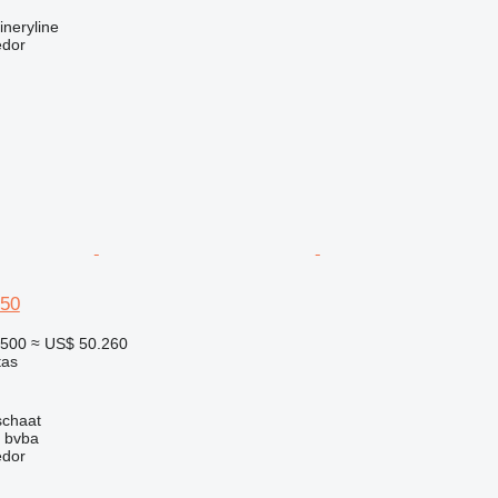
neryline
edor
 50
.500
≈ US$ 50.260
tas
schaat
 bvba
edor