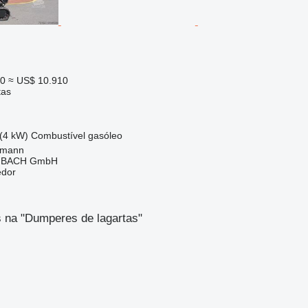
40
≈ US$ 10.910
tas
 (4 kW)
Combustível
gasóleo
tmann
MBACH GmbH
edor
 na "Dumperes de lagartas"