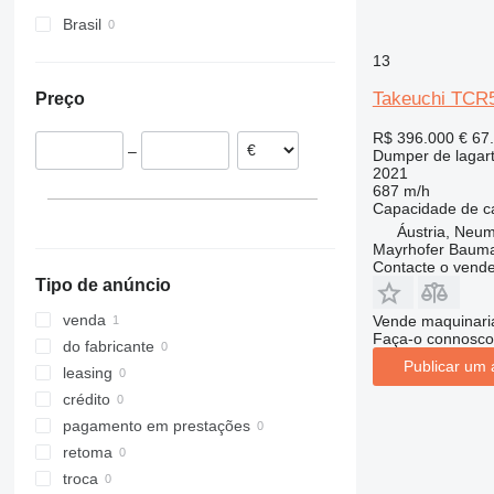
Brasil
13
Takeuchi TCR
Preço
R$ 396.000
€ 67
–
Dumper de lagar
2021
687 m/h
Capacidade de c
Áustria, Neum
Mayrhofer Baum
Contacte o vend
Tipo de anúncio
venda
Vende maquinaria
Faça-o connosco
do fabricante
Publicar um 
leasing
crédito
pagamento em prestações
retoma
troca