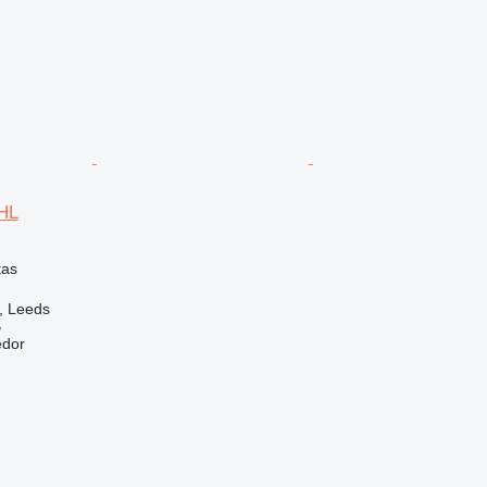
HL
tas
, Leeds
B
edor