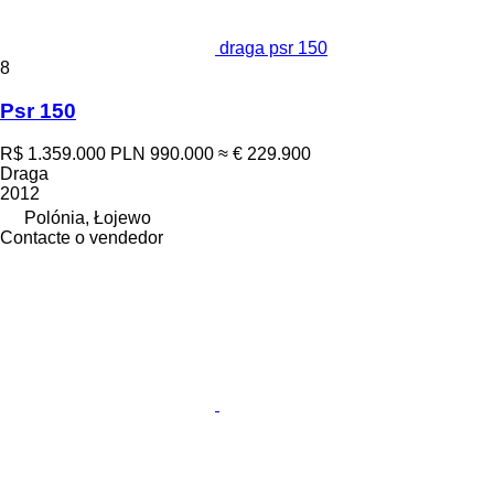
draga psr 150
8
Psr 150
R$ 1.359.000
PLN 990.000
≈ € 229.900
Draga
2012
Polónia, Łojewo
Contacte o vendedor