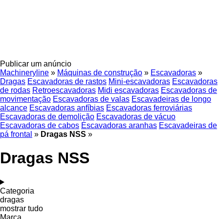
Publicar um anúncio
Machineryline
»
Máquinas de construção
»
Escavadoras
»
Dragas
Escavadoras de rastos
Mini-escavadoras
Escavadoras
de rodas
Retroescavadoras
Midi escavadoras
Escavadoras de
movimentação
Escavadoras de valas
Escavadeiras de longo
alcance
Escavadoras anfíbias
Escavadoras ferroviárias
Escavadoras de demolição
Escavadoras de vácuo
Escavadoras de cabos
Escavadoras aranhas
Escavadeiras de
pá frontal
»
Dragas NSS
»
Dragas NSS
Categoria
dragas
mostrar tudo
Marca