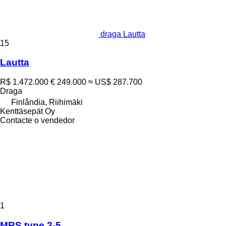
draga Lautta
15
Lautta
R$ 1.472.000
€ 249.000
≈ US$ 287.700
Draga
Finlândia, Riihimäki
Kenttäsepät Oy
Contacte o vendedor
1
MRS type 2-5