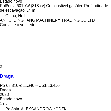
Estado
novo
Potência
601 kW (818 cv)
Combustível
gasóleo
Profundidade
de escavação
14 m
China, Hefei
ANHUI DINGHANG MACHINERY TRADING CO LTD
Contacte o vendedor
2
Draga
R$ 68.810
€ 11.640
≈ US$ 13.450
Draga
2023
Estado
novo
1 m/h
Polónia, ALEKSANDRÓW ŁÓDZK