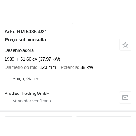
Arku RM 5035.4/21
Preço sob consulta
Desenroladora
1989
51.66 cv (37.97 kW)
Diâmetro do rolo
120 mm
Potência
38 kW
Suíça, Gallen
ProdEq TradingGmbH