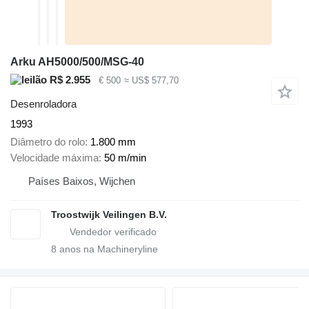
Arku AH5000/500/MSG-40
R$ 2.955
€ 500
≈ US$ 577,70
Desenroladora
1993
Diâmetro do rolo
1.800 mm
Velocidade máxima
50 m/min
Países Baixos, Wijchen
Troostwijk Veilingen B.V.
8
anos na Machineryline