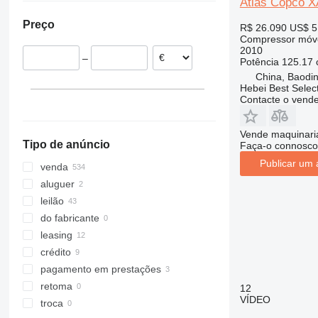
Atlas Copco 
Áustria
Índia
Ucrânia
XAS 97
Preço
R$ 26.090
US$ 5
Alemanha
Casaquistão
Tanzânia
XAS 185
Compressor móv
Espanha
Marrocos
XAS 186
2010
–
Potência
125.17 
Suécia
China, Baodin
Portugal
Hebei Best Selec
mostrar tudo
Contacte o vend
Vende maquinaria
Tipo de anúncio
Faça-o connosco
Publicar um 
venda
aluguer
leilão
do fabricante
leasing
crédito
pagamento em prestações
retoma
12
VÍDEO
troca