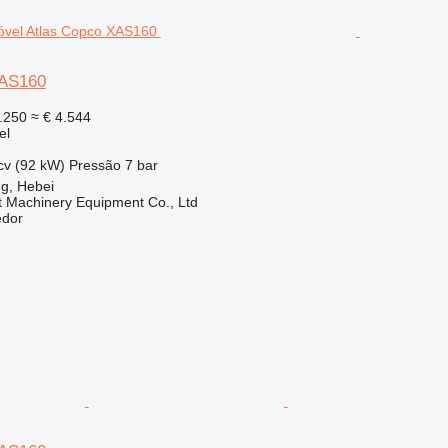
XAS160
.250
≈ € 4.544
el
cv (92 kW)
Pressão
7 bar
g, Hebei
t Machinery Equipment Co., Ltd
edor