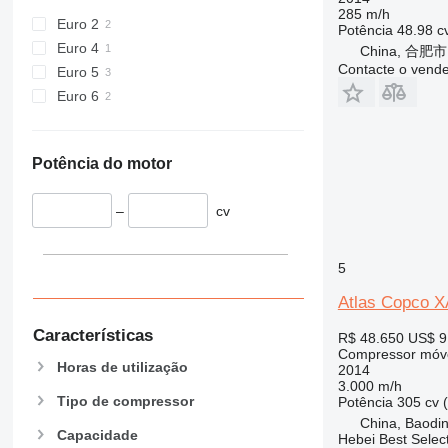
285 m/h
Euro 2
Potência
48.98 c
Euro 4
China, 合肥市
Contacte o vend
Euro 5
Euro 6
Potência do motor
–
cv
5
Atlas Copco 
Características
R$ 48.650
US$ 9
Compressor móv
Horas de utilização
2014
3.000 m/h
Tipo de compressor
Potência
305 cv 
China, Baodin
Capacidade
Hebei Best Selec