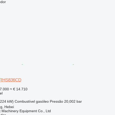
edor
 XRHS836CD
7.000
≈ € 14.710
el
(224 kW)
Combustível
gasóleo
Pressão
20,002 bar
g, Hebei
t Machinery Equipment Co., Ltd
edor