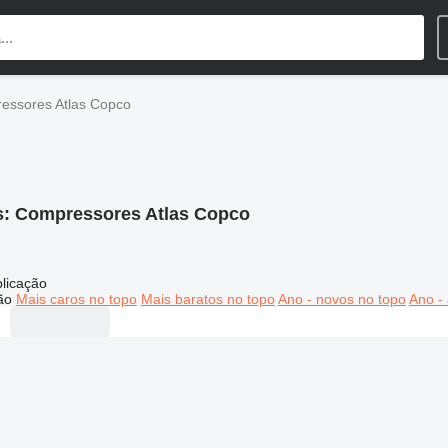
essores Atlas Copco
s:
Compressores Atlas Copco
licação
ão
Mais caros no topo
Mais baratos no topo
Ano - novos no topo
Ano - 