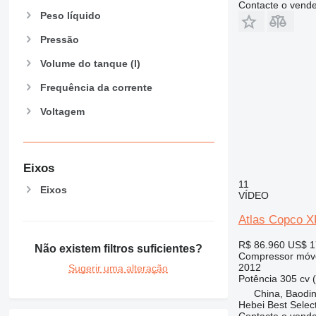
Contacte o vend
Peso líquido
Pressão
Volume do tanque (l)
Frequência da corrente
Voltagem
Eixos
11
Eixos
VÍDEO
Atlas Copco
R$ 86.960
US$ 1
Não existem filtros suficientes?
Compressor móv
2012
Sugerir uma alteração
Potência
305 cv 
China, Baodin
Hebei Best Selec
Contacte o vend