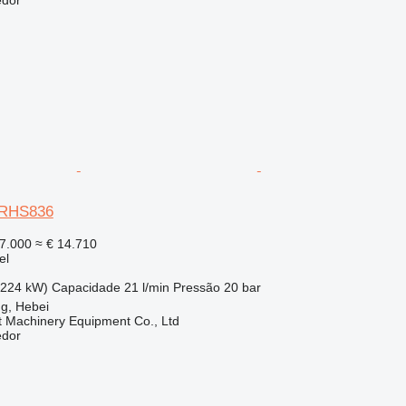
XRHS836
7.000
≈ € 14.710
el
(224 kW)
Capacidade
21 l/min
Pressão
20 bar
g, Hebei
t Machinery Equipment Co., Ltd
edor