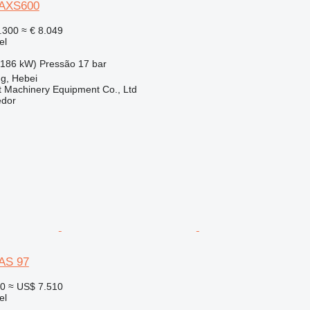
XAXS600
.300
≈ € 8.049
el
(186 kW)
Pressão
17 bar
g, Hebei
t Machinery Equipment Co., Ltd
edor
AS 97
00
≈ US$ 7.510
el