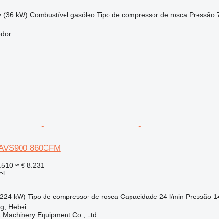
v (36 kW)
Combustível
gasóleo
Tipo de compressor
de rosca
Pressão
edor
XAVS900 860CFM
.510
≈ € 8.231
el
(224 kW)
Tipo de compressor
de rosca
Capacidade
24 l/min
Pressão
1
g, Hebei
t Machinery Equipment Co., Ltd