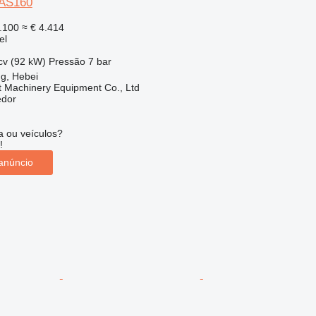
XAS160
.100
≈ € 4.414
el
cv (92 kW)
Pressão
7 bar
g, Hebei
t Machinery Equipment Co., Ltd
edor
 ou veículos?
!
anúncio