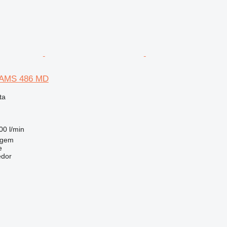
XAMS 486 MD
ta
00 l/min
egem
e
edor