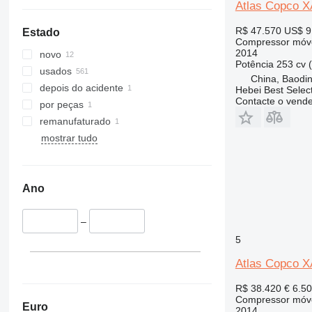
Atlas Copco 
R$ 47.570
US$ 9
Estado
Compressor móv
2014
novo
Potência
253 cv 
usados
China, Baodin
depois do acidente
Hebei Best Selec
Contacte o vend
por peças
remanufaturado
mostrar tudo
Ano
–
5
Atlas Copco X
R$ 38.420
€ 6.5
Compressor móv
Euro
2014