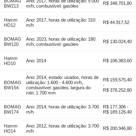
BOMAG
Ano: 2017, horas de utilização: 5.000
R$ 348.701,80
BW213
m/h, combustível: gasóleo
Hamm
Ano: 2017, horas de utilização: 310
R$ 44.917,52
HD12
m/h
BOMAG
Ano: 2023, horas de utilização: 180
R$ 130.024,40
BW120
m/h, combustível: gasóleo
Hamm
Ano: 2014
R$ 106.383,60
HD10
Ano: 2014, estado: usados, horas de
R$ 159.575,40
BOMAG
utilização: 1.600 - 4.600 m/h,
-
BW154
combustível: gasóleo, largura do
R$ 378.252,80
rolo: 1.700 mm
BOMAG
Ano: 2014, horas de utilização: 3.700
R$ 177.306 -
BW174
m/h
R$ 189.126,40
Hamm
Ano: 2012, horas de utilização: 3.700
R$ 200.946,80
HD14
m/h