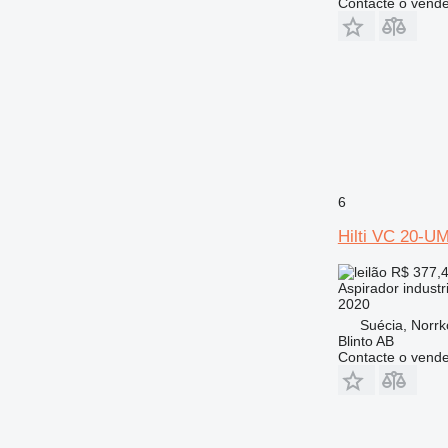
Contacte o vend
6
Hilti VC 20-U
R$ 377,
Aspirador industri
2020
Suécia, Norrk
Blinto AB
Contacte o vend