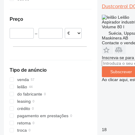
Dustcontrol D
Espanha
Colômbia
Ucrânia
França
Leilão
Preço
Portugal
Aspirador industri
Volume
80 l
Dinamarca
Suécia, Upps
–
Polónia
Maskinera AB
Lituânia
Contacte o vend
mostrar tudo
Inscreva-se para
Tipo de anúncio
Subscrever
Ao clicar aqui, e
venda
leilão
do fabricante
leasing
crédito
pagamento em prestações
retoma
18
troca