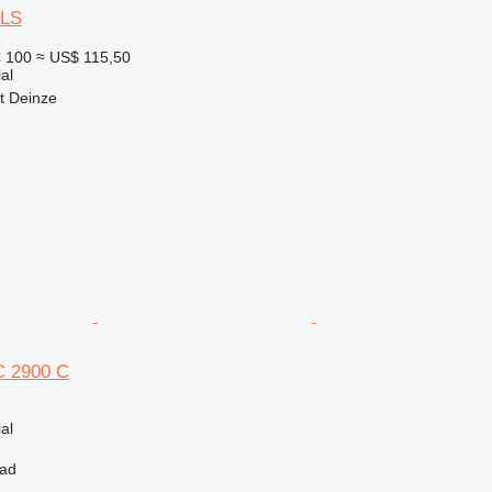
0LS
 100
≈ US$ 115,50
al
t Deinze
C 2900 C
al
tad