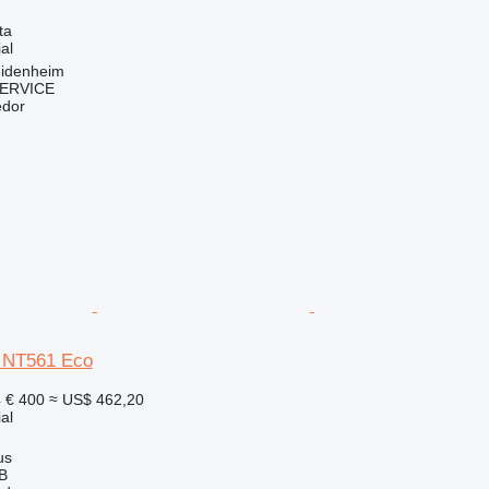
ta
al
idenheim
ERVICE
edor
& NT561 Eco
4
€ 400
≈ US$ 462,20
al
us
AB