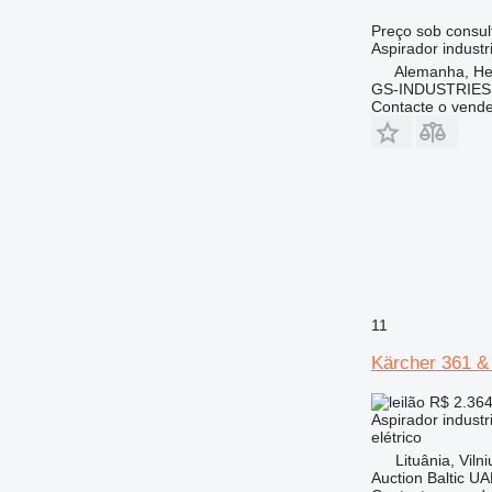
Preço sob consul
Aspirador industri
Alemanha, He
GS-INDUSTRIES
Contacte o vend
11
Kärcher 361 
R$ 2.36
Aspirador industri
elétrico
Lituânia, Vilni
Auction Baltic U