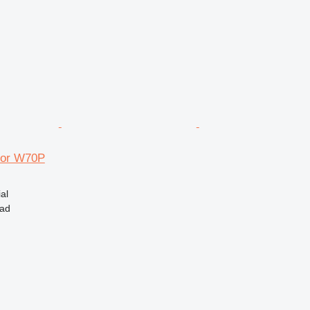
tor W70P
al
tad