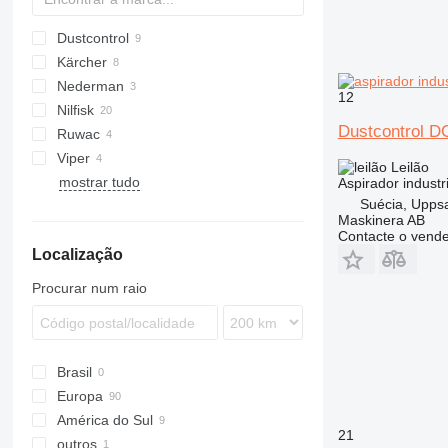
Dustcontrol
Kärcher
DC
VC
KR
Nederman
12
Nilfisk
Dustcontrol D
Ruwac
W
Viper
Leilão
mostrar tudo
Aspirador industri
Suécia, Upps
Maskinera AB
Contacte o vend
Localização
Procurar num raio
Brasil
Europa
América do Sul
Alemanha
21
outros
Suécia
Chile