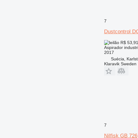
7
Dustcontrol D
R$ 53,9
Aspirador industri
2017
Suécia, Karls
Klaravik Sweden
7
Nilfisk GB 726