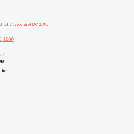
C 1800
al
ala
edor