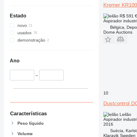
Kremer KR10
Estado
R$ 591
€
Aspirador industri
novo
Bélgica, Depo
Dome Auctions
usados
demonstração
Ano
–
10
Dustcontrol D
Características
Leilão
Aspirador industri
Peso líquido
2016
Suécia, Karls
Volume
Klaravik Sweden