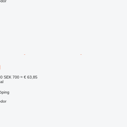
edor
M
40
SEK 700
≈ € 63,85
al
öping
edor